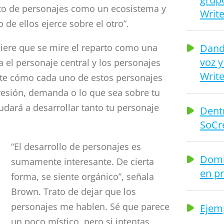
nto de personajes como un ecosistema y
Write
de ellos ejerce sobre el otro”.
Dando
iere que se mire el reparto como una
voz y
 el personaje central y los personajes
Write
ate cómo cada uno de estos personajes
resión, demanda o lo que sea sobre tu
udará a desarrollar tanto tu personaje
Dentr
SoCr
“El desarrollo de personajes es
Domin
sumamente interesante. De cierta
en p
forma, se siente orgánico”, señala
Brown. Trato de dejar que los
personajes me hablen. Sé que parece
Ejem
un poco místico, pero si intentas