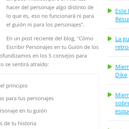
hacer del personaje algo distinto de
Este 
lo que es, eso no funcionará ni para
Resu
el guión ni para los personajes”.
La gu
En un post reciente del blog, “Cómo
retr
Escribir Personajes en tu Guión de los
ofundizamos en los 5 consejos para
o se sentirá atraído:
Miem
Dike
el principio
Miem
as para tus personajes
sobre
esqu
rsonaje en tu guión
s de tu historia