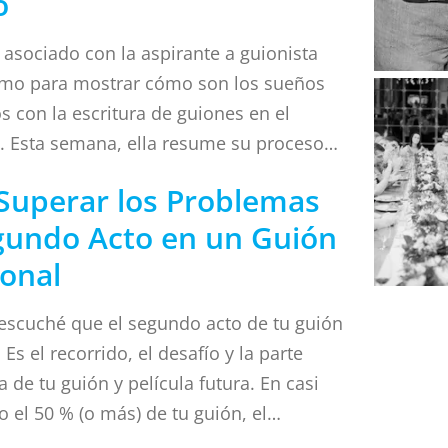
o
 el artículo de hoy. Imagina que solo
 segundos para contarle a alguien la idea
sociado con la aspirante a guionista
rás de todo tu guión. ¿Qué le dirías?
rmo para mostrar cómo son los sueños
n rápido, de una sola frase, de toda tu
s con la escritura de guiones en el
u idea troncal . . .
. Esta semana, ella resume su proceso
ión de esquemas y los 18 pasos que
uperar los Problemas
r para organizar tu historia antes de
gundo Acto en un Guión
escribir tu guión. "¡Hola amigos! Me
ee Stormo y me he asociado con
ional
ara mostrarles cómo es mi vida como
 guionista y hoy quiero compartir con
escuché que el segundo acto de tu guión
mo hago el esquema de un guión. Con el
 Es el recorrido, el desafío y la parte
di cuenta de que mi problema con la
 de tu guión y película futura. En casi
e historias era…
o el 50 % (o más) de tu guión, el
o suele ser la parte más difícil, tanto