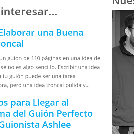
Nues
nteresar...
Elaborar una Buena
roncal
un guión de 110 páginas en una idea de
ase no es algo sencillo. Escribir una idea
a tu guión puede ser una tarea
ra, pero una idea troncal pulida y
s quizás LA herramienta de marketing
os para Llegar al
 que tienes para tratar de vender tu
a del Guión Perfecto
truye una idea troncal perfecta, con un
 algo que está en juego y sorprende a los
 Guionista Ashlee
n la fórmula de idea troncal que se