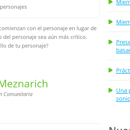
Miem
s personajes
Miem
 comienzan con el personaje en lugar de
o del personaje sea aún más crítico.
Prese
llo de tu personaje?
basa
Práct
Meznarich
Una 
ón Comunitaria
soni