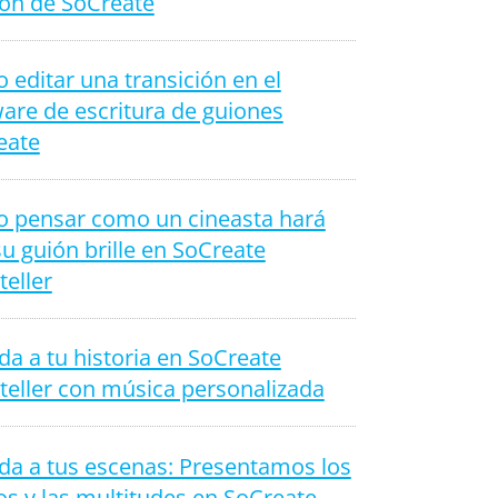
ión de SoCreate
editar una transición en el
are de escritura de guiones
eate
 pensar como un cineasta hará
u guión brille en SoCreate
teller
da a tu historia en SoCreate
teller con música personalizada
da a tus escenas: Presentamos los
s y las multitudes en SoCreate