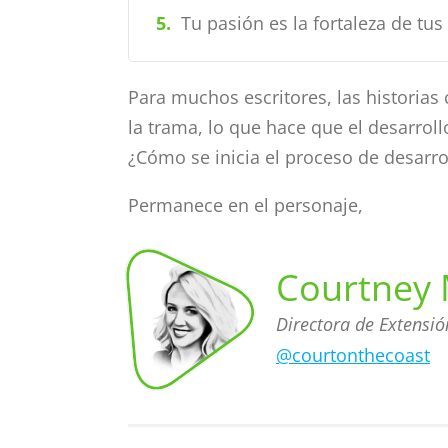
funcionará
Tu pasión es la fortaleza de tu
ni para el
guión ni
Para muchos escritores, las historias
la trama, lo que hace que el desarroll
para el
¿Cómo se inicia el proceso de desarro
personaje.
Permanece en el personaje,
No
Courtney 
necesitas
Directora de Extensi
pensar en
@courtonthecoast
Comunitaria
Courtney
Meznarich,
Directora
de Extensión
cada