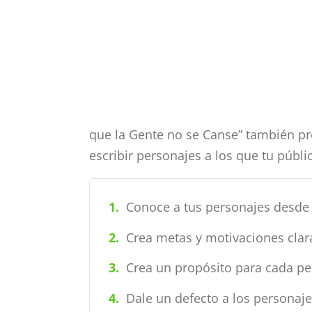
Ross Brown
“
Si intentas
hacer del
personaje
que la Gente no se Canse” también pr
escribir personajes a los que tu públic
algo
distinto de
Conoce a tus personajes desde 
lo que es,
Crea metas y motivaciones clar
Crea un propósito para cada pe
eso no
Dale un defecto a los personaje