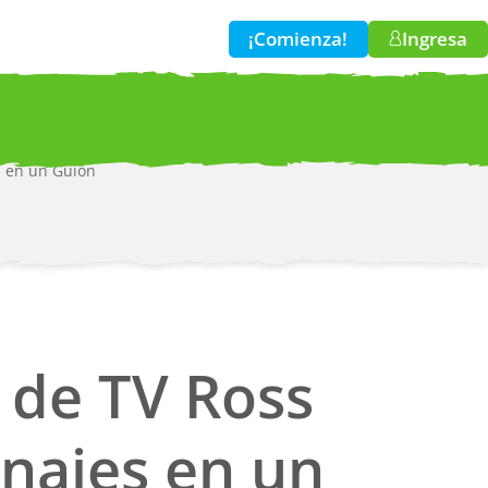
¡Comienza!
Ingresa
s en un Guión
w!
r de TV Ross
najes en un