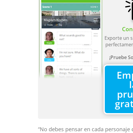
Con 
Exporte un s
perfectamen
¡Pruebe So
Em
pr
gra
“No debes pensar en cada personaje d