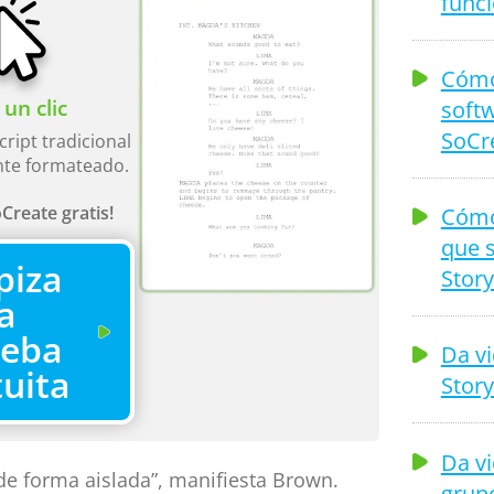
func
Cómo 
softw
un clic
SoCr
cript tradicional
te formateado.
Create gratis!
Cómo
que s
piza
Story
la
ueba
Da vi
tuita
Story
Da vi
e forma aislada”, manifiesta Brown.
grupo