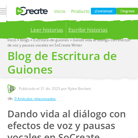
Abrir navegación
Inicio
Producto
¡Comienza!
Ingresa
Leer historias
Escribir historias
Precios
Blog
Inicio
»
Blogs
»
Escritura-de-guiones
»
Dando vida al diálogo con efectos
de voz y pausas vocales en SoCreate Writer
Publish your stories to a global audience.
Try it
Blog de Escritura de
now!
Compania
Guiones
Publicado el
31 dic 2025
por Rylee Beckett
0 Artículos relacionados
Dando vida al diálogo con
efectos de voz y pausas
vocales en SoCreate