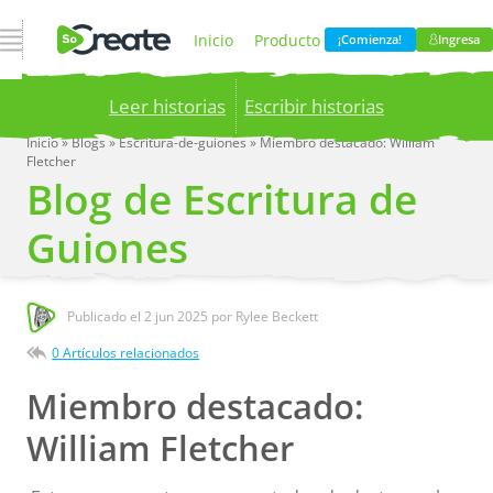
Abrir navegación
Inicio
Producto
¡Comienza!
Ingresa
Leer historias
Escribir historias
Precios
Blog
Inicio
»
Blogs
»
Escritura-de-guiones
»
Miembro destacado: William
Fletcher
Publish your stories to a global audience.
Try it
Blog de Escritura de
now!
Compania
Guiones
Publicado el
2 jun 2025
por Rylee Beckett
0 Artículos relacionados
Miembro destacado:
William Fletcher