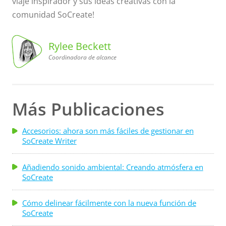
viaje inspirador y sus ideas creativas con la
comunidad SoCreate!
Rylee Beckett
Coordinadora de alcance
Coordinadora
de alcance
Rylee
Beckett,
Más Publicaciones
Accesorios: ahora son más fáciles de gestionar en
SoCreate Writer
Añadiendo sonido ambiental: Creando atmósfera en
SoCreate
Cómo delinear fácilmente con la nueva función de
SoCreate