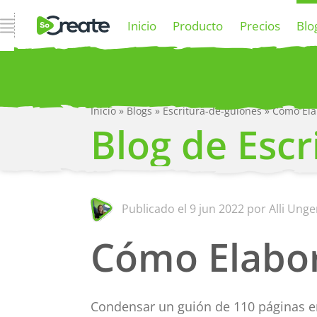
Abrir navegación
Inicio
Producto
Precios
Blo
Inicio
»
Blogs
»
Escritura-de-guiones
»
Cómo Ela
P
Blog de Escr
Publicado el
9 jun 2022
por Alli Unge
Cómo Elabor
Condensar un guión de 110 páginas en