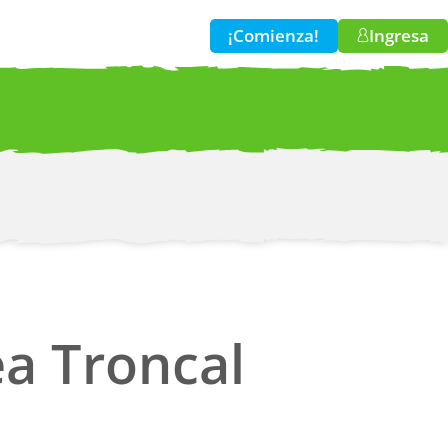
¡Comienza!
Ingresa
w!
a Troncal