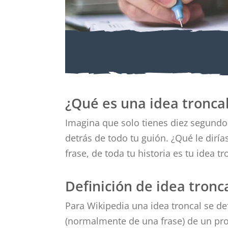
Atrapa a tu lector e
segundos con una id
¿Qué es una idea tronca
inolvidable.
Imagina que solo tienes diez segundos
detrás de todo tu guión. ¿Qué le dirí
frase, de toda tu historia es tu idea tr
Definición de idea tronc
Para Wikipedia una idea troncal se d
(normalmente de una frase) de un prog