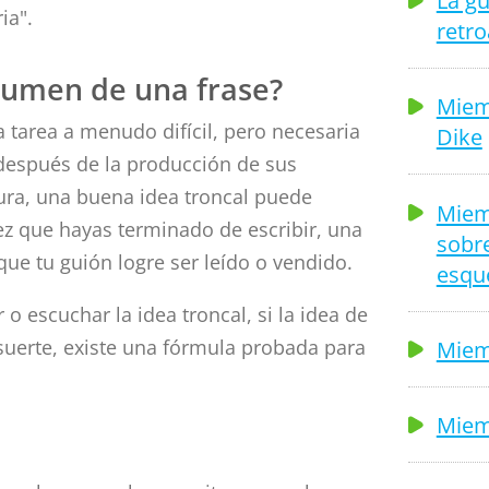
La gu
ia".
retr
sumen de una frase?
Miem
a tarea a menudo difícil, pero necesaria
Dike
 después de la producción de sus
tura, una buena idea troncal puede
Miem
ez que hayas terminado de escribir, una
sobre
que tu guión logre ser leído o vendido.
esqu
 o escuchar la idea troncal, si la idea de
suerte, existe una fórmula probada para
Miem
Miem