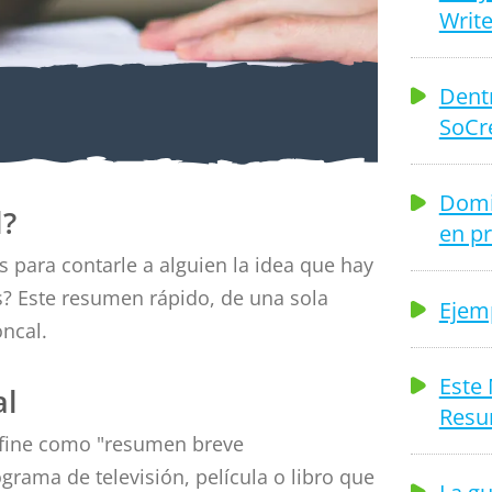
Write
Dentr
SoCr
n cuestión de
ea troncal
Domin
l?
en p
 para contarle a alguien la idea que hay
as? Este resumen rápido, de una sola
Ejem
oncal.
Este 
al
Resu
efine como "resumen breve
rama de televisión, película o libro que