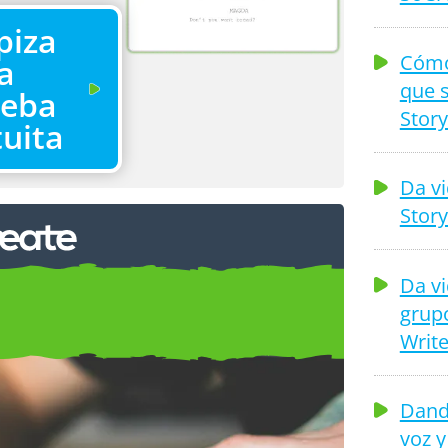
piza
Cómo
la
que s
ueba
Story
tuita
Da vi
Story
Da vi
grupo
Buena Idea
Write
Dando
voz y