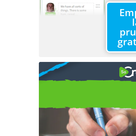
Em
pr
gra
CÓMO
Elaborar una 
Troncal