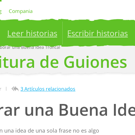
g
Compania
Leer historias
Escribir historias
borar una Buena Idea Troncal
ublish your stories to a global audience.
Try it no
itura de Guiones
r
3 Artículos relacionados
ar una Buena Ide
 una idea de una sola frase no es algo