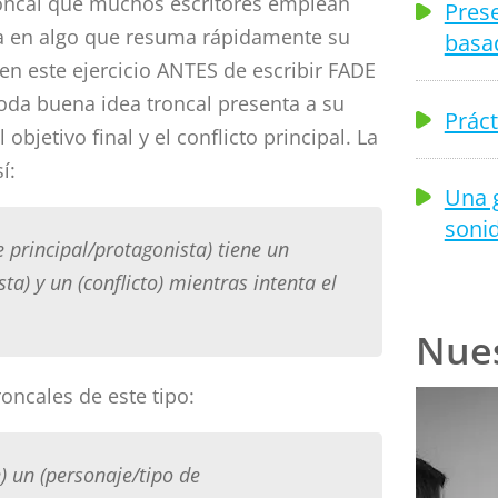
troncal que muchos escritores emplean
Prese
rla en algo que resuma rápidamente su
basa
en este ejercicio ANTES de escribir FADE
oda buena idea troncal presenta a su
Práct
 objetivo final y el conflicto principal. La
í:
Una 
soni
e principal/protagonista) tiene un
a) y un (conflicto) mientras intenta el
Nues
roncales de este tipo:
) un (personaje/tipo de