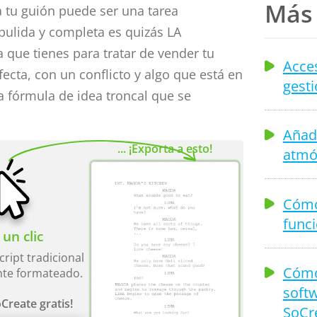
Más 
ra tu guión puede ser una tarea
pulida y completa es quizás LA
 que tienes para tratar de vender tu
Acces
ecta, con un conflicto y algo que está en
gesti
la fórmula de idea troncal que se
Añad
... ¡Exporta a esto!
atmó
Cómo
func
un clic
cript tradicional
Cómo 
te formateado.
softw
Create gratis!
SoCr