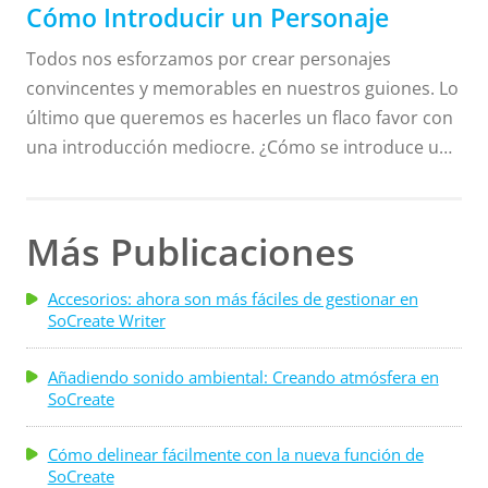
Cómo Introducir un Personaje
Todos nos esforzamos por crear personajes
convincentes y memorables en nuestros guiones. Lo
último que queremos es hacerles un flaco favor con
una introducción mediocre. ¿Cómo se introduce un
personaje? Hay que pensarlo bien. La introducción
de un personaje es la oportunidad de establecer el
tono y comprender la importancia de esa persona
Más Publicaciones
para la historia, por lo que hay que escribirla de
forma consciente. Sigue leyendo para saber cómo
Accesorios: ahora son más fáciles de gestionar en
SoCreate Writer
puedes presentar a un personaje en función de su
propósito en la historia. La presentación de un
Añadiendo sonido ambiental: Creando atmósfera en
personaje principal suele incluir lo básico: nombre . .
SoCreate
.
Cómo delinear fácilmente con la nueva función de
SoCreate