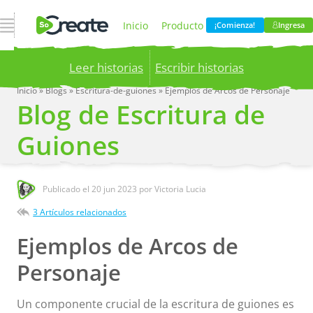
Abrir navegación
Inicio
Producto
¡Comienza!
Ingresa
Leer historias
Escribir historias
Precios
Blog
Inicio
»
Blogs
»
Escritura-de-guiones
»
Ejemplos de Arcos de Personaje
Blog de Escritura de
Publish your stories to a global audience.
Try it
now!
Compania
Guiones
Publicado el
20 jun 2023
por Victoria Lucia
3 Artículos relacionados
Ejemplos de Arcos de
Personaje
Un componente crucial de la escritura de guiones es