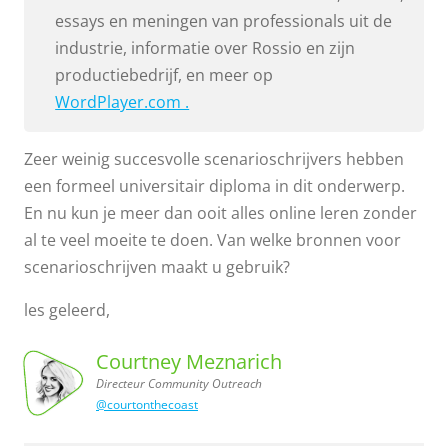
essays en meningen van professionals uit de
industrie, informatie over Rossio en zijn
productiebedrijf, en meer op
WordPlayer.com .
Zeer weinig succesvolle scenarioschrijvers hebben
een formeel universitair diploma in dit onderwerp.
En nu kun je meer dan ooit alles online leren zonder
al te veel moeite te doen. Van welke bronnen voor
scenarioschrijven maakt u gebruik?
les geleerd,
Courtney Meznarich
Directeur Community Outreach
@courtonthecoast
Outreach
Courtney
Meznarich,
Directeur
Community