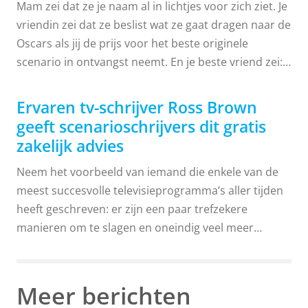
Mam zei dat ze je naam al in lichtjes voor zich ziet. Je
vriendin zei dat ze beslist wat ze gaat dragen naar de
Oscars als jij de prijs voor het beste originele
scenario in ontvangst neemt. En je beste vriend zei:
"Het is cool, man." Het klinkt alsof je een winnend
script in handen hebt! Maar op de een of andere
Ervaren tv-schrijver Ross Brown
manier wekken de bemoedigende woorden van je
geeft scenarioschrijvers dit gratis
familie en vrienden niet het vertrouwen waar je naar
zakelijk advies
verlangt in je definitieve versie. Dat is waar een
Neem het voorbeeld van iemand die enkele van de
scriptconsulent in beeld komt. Er wordt veel over
meest succesvolle televisieprogramma’s aller tijden
gediscussieerd in de branche, vooral om twee
heeft geschreven: er zijn een paar trefzekere
redenen: de consultants die beloven je scenario voor
manieren om te slagen en oneindig veel meer
een prijs verkocht te krijgen; en de adviseurs die...
manieren om te mislukken in de showbusiness.
Gelukkig voor jou is ervaren tv-schrijver Ross Brown
meer dan bereid zijn geheimen over het schrijven
Meer berichten
van scenario's te delen. Sterker nog, hij doet het