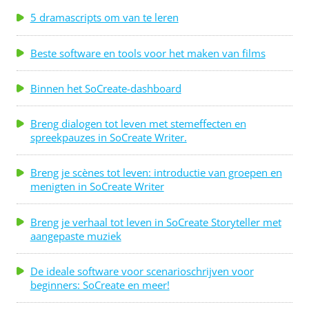
bijna elke dag voor zijn studenten aan de Antioch
5 dramascripts om van te leren
University Santa Barbara, waar hij
programmadirecteur is van het MFA-programma
Beste software en tools voor het maken van films
voor schrijven en hedendaagse media. Je herkent de
naam van Ross misschien van de schrijf- en
Binnen het SoCreate-dashboard
productiecredits voor tv-hits, waaronder 'The Cosby
Breng dialogen tot leven met stemeffecten en
Show', 'The ...
spreekpauzes in SoCreate Writer.
Breng je scènes tot leven: introductie van groepen en
menigten in SoCreate Writer
Breng je verhaal tot leven in SoCreate Storyteller met
aangepaste muziek
De ideale software voor scenarioschrijven voor
beginners: SoCreate en meer!