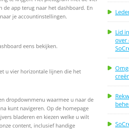
 in de app terug naar het dashboard. En
Leden
e naar je accountinstellingen.
Lid i
over 
ashboard eens bekijken.
SoCr
Omge
t u vier horizontale lijnen die het
creër
Rekwi
 u een dropdownmenu waarmee u naar de
beher
ina kunt navigeren. Op de homepage
jvers bladeren en kiezen welke u wilt
SoCre
onze content, inclusief handige