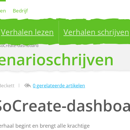
gen
Bedrijf
Verhalen lezen
Verhalen schrijven
SoCreate-dashboard
ublish your stories to a global audience.
Try it no
enarioschrijven
Beckett
0 gerelateerde artikelen
SoCreate-dashbo
rhaal begint en brengt alle krachtige