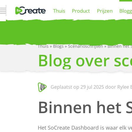
Open navigatie
Thuis
Product
Prijzen
Blog
Thuis
»
Blogs
»
Scenarioschrijven
»
Binnen het 
P
Blog over sc
Geplaatst op
29 jul 2025
door Rylee 
Binnen het 
Het SoCreate Dashboard is waar elk ve