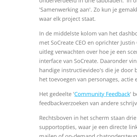
onderverdeeld in drie tabbladen: 'In o
'Samenwerking aan'. Zo kun je gemakk
waar elk project staat.
In de middelste kolom van het dashbo
met SoCreate CEO en oprichter Justin 
uitleg verwachten over hoe je een sce
interface van SoCreate. Daaronder vi
handige instructievideo's die je door b
het toevoegen van personages, actie e
Het gedeelte '
Community Feedback
' 
feedbackverzoeken van andere schrijv
Rechtsboven in het scherm staan drie
supportopties, waar je een directe lin
mailen of on-demand chatondersteunin