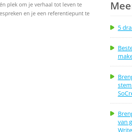
Meer
én plek om je verhaal tot leven te
bespreken en je een referentiepunt te
5 dra
Beste
make
en het
Breng
stem
SoCre
eate-
Breng
board
van 
Write