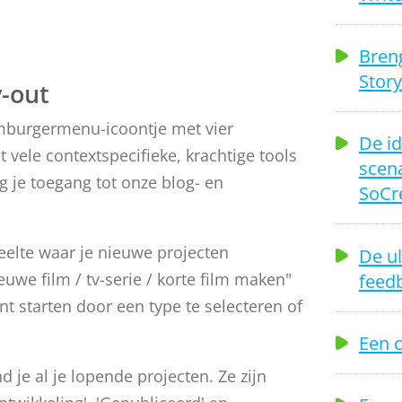
Breng
Stor
-out
amburgermenu-icoontje met vier
De id
t vele contextspecifieke, krachtige tools
scena
g je toegang tot onze blog- en
SoCr
eelte waar je nieuwe projecten
De ul
feed
euwe film / tv-serie / korte film maken"
t starten door een type te selecteren of
Een c
d je al je lopende projecten. Ze zijn