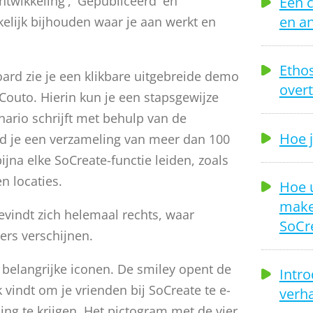
ntwikkeling', 'Gepubliceerd' en
Een 
en a
elijk bijhouden waar je aan werkt en
Ethos
ard zie je een klikbare uitgebreide demo
overt
Couto. Hierin kun je een stapsgewijze
nario schrijft met behulp van de
Hoe j
nd je een verzameling van meer dan 100
ijna elke SoCreate-functie leiden, zoals
n locaties.
Hoe 
make
bevindt zich helemaal rechts, waar
SoCr
ers verschijnen.
 belangrijke iconen. De smiley opent de
Intro
k vindt om je vrienden bij SoCreate te e-
verha
g te krijgen. Het pictogram met de vier