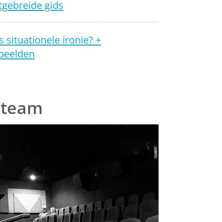
tgebreide gids
s situationele ironie? +
beelden
 team