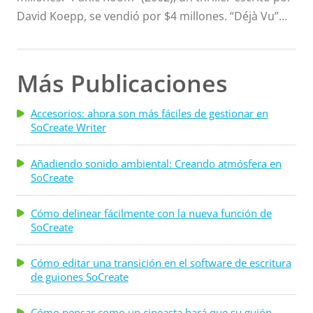
David Koepp, se vendió por $4 millones. “Déjà Vu”
(2006), una película de acción de ciencia ficción
escrita por Terry Rossio y Bill Marsilii, se vendió por
$5 millones. ¿Es posible que todo guionista que
Más Publicaciones
vende un guión espere ganar millones con este? Los
guiones que mencioné anteriormente y que se
Accesorios: ahora son más fáciles de gestionar en
SoCreate Writer
vendieron por millones…
Añadiendo sonido ambiental: Creando atmósfera en
SoCreate
Cómo delinear fácilmente con la nueva función de
SoCreate
Cómo editar una transición en el software de escritura
de guiones SoCreate
Cómo pensar como un cineasta hará que su guión