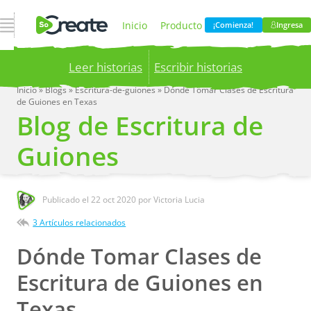
Abrir navegación
Inicio
Producto
¡Comienza!
Ingresa
Leer historias
Escribir historias
Precios
Blog
Inicio
»
Blogs
»
Escritura-de-guiones
»
Dónde Tomar Clases de Escritura
de Guiones en Texas
Publish your stories to a global audience.
Try it
Blog de Escritura de
now!
Compania
Guiones
Publicado el
22 oct 2020
por Victoria Lucia
3 Artículos relacionados
Dónde Tomar Clases de
Escritura de Guiones en
Texas