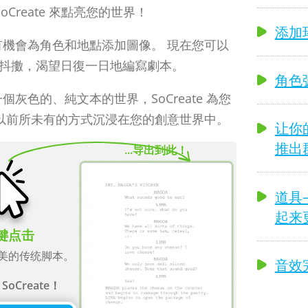
Create 來點亮您的世界！
添加环
機會為角色和地點添加圖像。 現在您可以
神抖擻，渴望日復一日地編寫劇本。
角色
色的、純文本的世界，SoCreate 為您
以前所未有的方式沉浸在您的創意世界中。
让你的
推出
...导出到此！
道具—
起来
键点击
美的传统脚本。
音效
SoCreate！