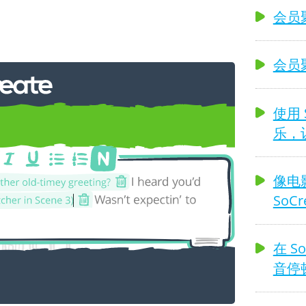
会员聚焦
会员
使用 S
乐，
te 釋放您的創造力
像电
SoCr
在 S
音停