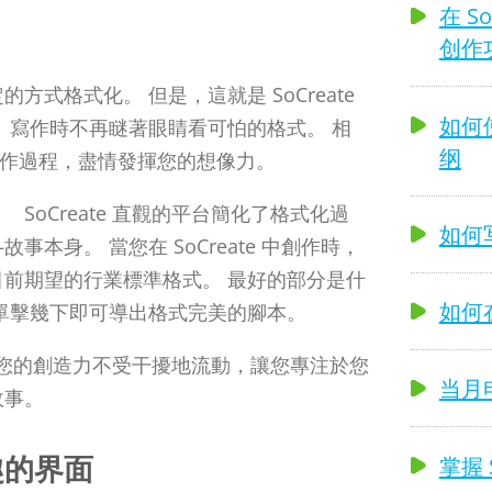
在 S
创作
式格式化。 但是，這就是 SoCreate
如何使
 寫作時不再瞇著眼睛看可怕的格式。 相
纲
您的創作過程，盡情發揮您的想像力。
SoCreate 直觀的平台簡化了格式化過
如何
本身。 當您在 SoCreate 中創作時，
前期望的行業標準格式。 最好的部分是什
如何在
單擊幾下即可導出格式完美的腳本。
確保您的創造力不受干擾地流動，讓您專注於您
当月电
故事。
趣的界面
掌握 