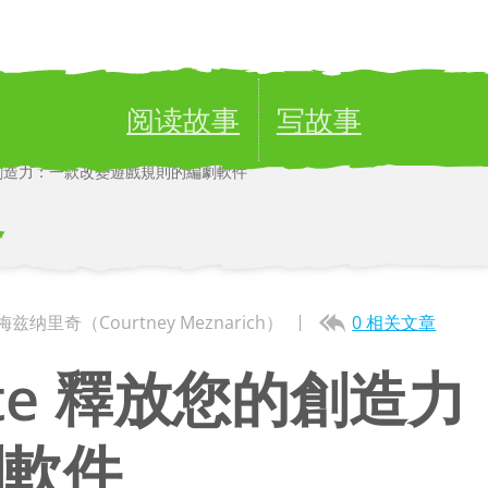
阅读故事
写故事
放您的創造力：一款改變遊戲規則的編劇軟件
ublish your stories to a global audience.
Try it no
客
兹纳里奇（Courtney Meznarich）
0 相关文章
eate 釋放您的創
劇軟件