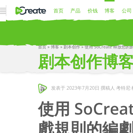
首页
产品
价钱
博客
公司
打开导航
首页
»
博客
»
剧本创作
»
使用 SoCreate 釋
P
剧本创作博
发表于
2023年7月20日
撰稿人 考特尼·梅
使用 SoCr
戲規則的編