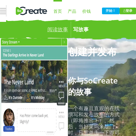
打开导航
首页
产品
价钱
开始！
登录
阅读故事
写故事
博客
公司
适合每个人的编剧软件！
创建并发布
你与SoCreate
的故事
一个有趣且直观的在线
撰写和发布故事的方式
（即将推出！）。然
后，当好莱坞来敲门
时，只需单击一下即可