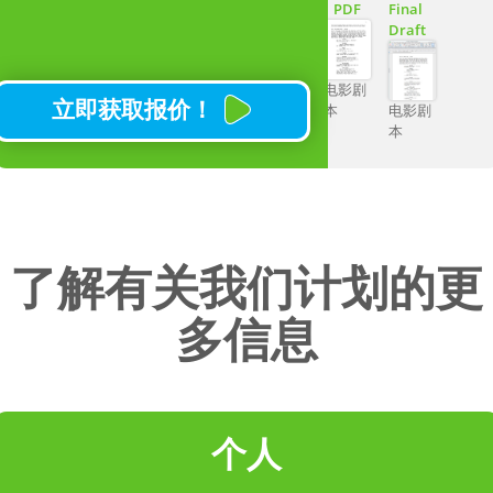
PDF
Final
无限的项目，并访
Draft
问从任何设备编写
专业剧本所需的一
电影剧
立即获取报价！
切
本
电影剧
本
访问 SoCreate 的
整位置和角色图片
库
一个集中的仪表
板，供主要账户持
了解有关我们计划的更
有人查看和管理所
多信息
有已连接账户的工
作
友好的支持
个人
发布到：