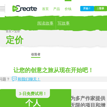
打开导航
首页
产品
价钱
开始！
登录
阅读故事
写故事
博客
公司
首页
»
定价
定价
Publish your stories to a global audience.
Try it
now!
更
创造者
学生、家庭学校和教室
让您的创意之旅从现在开始吧！
问题？
问题？
和我们聊天！
和我们聊天！
学生
3-日免费试用！
为多产作家提供
学会花更少的钱
个人
无限的项目和增
写剧本。现在可