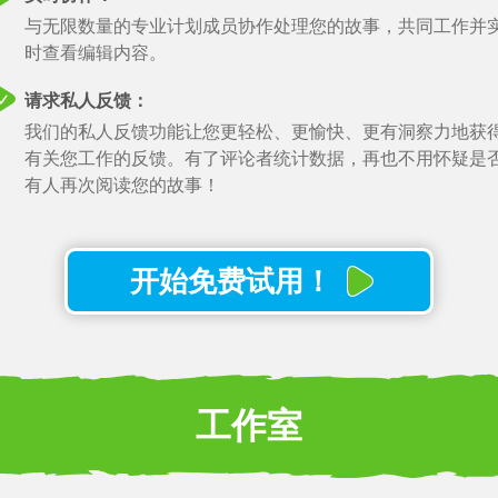
动作计时选项：
与无限数量的专业计划成员协作处理您的故事，共同工作并
自动和手动动作计时选项。
时查看编辑内容。
观看此功能
请求私人反馈：
拖放：
我们的私人反馈功能让您更轻松、更愉快、更有洞察力地获
轻松重新安排故事的功能。
有关您工作的反馈。有了评论者统计数据，再也不用怀疑是
有人再次阅读您的故事！
观看此功能
专业支持：
通过聊天快速获得我们团队的帮助。
开始免费试用！
单击剧本导出和打印：
单击剧本导出和打印：自动格式化。 导出为 PDF 或 FDX。
观看此功能
工作室
个人仪表板：
在一个位置跟踪所有项目。
观看此功能