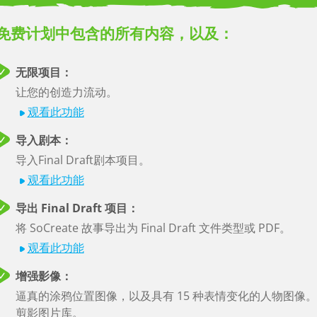
PDF
Final
Storytell
免费计划中包含的所有内容，以及：
Draft
电影
无限项目：
剧本
立即获取报价！
电影
让您的创造力流动。
剧本
故事
观看此功能
导入剧本：
导入Final Draft剧本项目。
观看此功能
了解有关我们计划的更
导出 Final Draft 项目：
多信息
将 SoCreate 故事导出为 Final Draft 文件类型或 PDF。
观看此功能
增强影像：
逼真的涂鸦位置图像，以及具有 15 种表情变化的人物图像。
学生
剪影图片库。