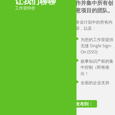
让我们聊聊
作并集中所有创
发布到：
工作室特价
意项目的团队。
PDF
Final
Storytell
专业计划中的所有内
Draft
容，以及：
电影
为您的工作室提供
剧本
立即获取报价！
电影
无缝 Single Sign-
剧本
故事
On (SSO)
学校
故事知识产权的集
将学校的创造力
中控制（即将推
让我们聊聊
提升到一个新的
出！
学校特价
水平
全面的企业支持
非常适合旨在跨多个
级进行讲故事教学、
发布到：
响更大学生群体的学
校。