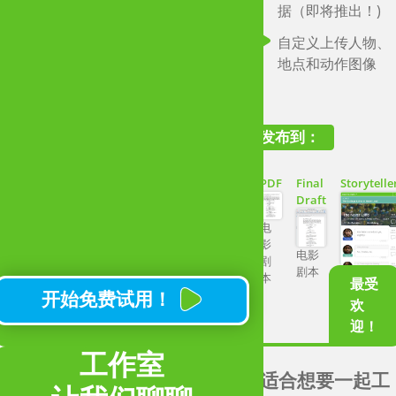
喜爱的写作工
据（即将推出！)
具）控制您的课
自定义上传人物、
堂。
地点和动作图像
非常适合寻求沉浸式
动方法来教授页面、
发布到：
幕和舞台故事（最多
容纳 30 名学生）的教
育工作者。
PDF
Final
Storytelle
Draft
用于管理作业的集
电
中式管理员和教师
影
电影
仪表板
剧
剧本
故事
本
最受
实时查看学生作业
开始免费试用！
欢
只支付您需要的学
迎！
生人数
工作室
适合想要一起工