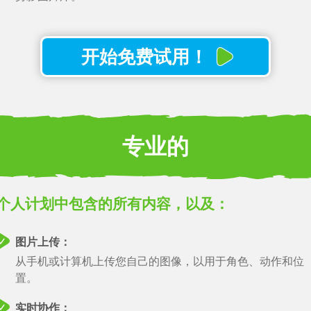
开始免费试用！
图片上传：
使用我们易于使用的图片上传功能提升您的故事讲述水平。
过从手机或计算机快速上传照片，为角色的位置和动作序列
加个人风格，将视觉效果无缝集成到您的叙述中。
专业的
自动、无限的云存储：
安全地自动保存和存储所有工作
导入剧本：
个人计划中包含的所有内容，以及：
导入 Final Draft 剧本文件
观看此功能
图片上传：
无限字符：
从手机或计算机上传您自己的图像，以用于角色、动作和位
每个都有 15 种表达变体。
置。
观看此功能
实时协作：