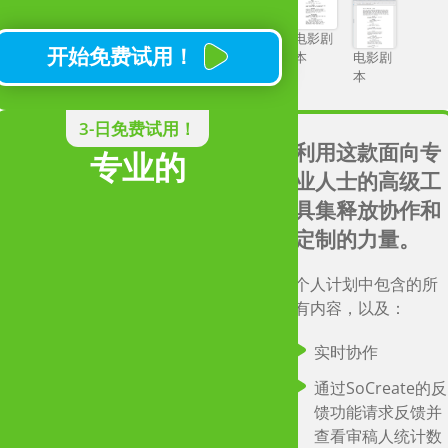
实时协作
通过 SoCreate 的
电影剧
开始免费试用！
本
电影剧
馈功能进行共享
本
（即将推出！)
3-日免费试用！
利用这款面向专
专业的
发布到：
业人士的高级工
具集释放协作和
PDF
Final
Storytell
定制的力量。
Draft
电影
个人计划中包含的所
剧本
立即订阅！
电影
有内容，以及：
剧本
故事
实时协作
课堂
通过SoCreate的反
使用
让我们聊聊
馈功能请求反馈并
SoCreate（学生
查看审稿人统计数
教室特价