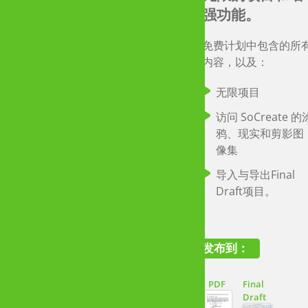
强功能。
供预算有限的学
生使用。
免费计划中包含的所
内容，以及：
拥有有效学校电子邮
地址的学生可以通过
无限项目
能齐全的专业计划以
低的价格释放
访问 SoCreate 的
SoCreate 的力量。
鸦、现实和剪影图
像集
无限的项目，并访
导入与导出Final
问从任何设备编写
Draft项目。
专业剧本所需的一
切
访问SoCreate的完
发布到：
整图片库，包括地
点和角色，或上传
PDF
Final
您自己的图片！
Draft