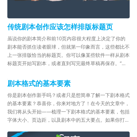
用排版合适的标题页留下一个好的第一印象吧。
传统剧本创作应该怎样排版标题页
虽说你的剧本简介和前10页内容很大程度上决定了你的
剧本能否抓住读者眼球，但就第一印象而言，这些都比不
上一张排版恰当的标题页。你可以像某些软件一样从剧本
标题页开始写剧本，或者直到写完最终草稿再保存。“留
下第一印象的机会只有一次。” 不确定如何做出一张完美
的标题页并留下很好的第一印象吗？不要怕！你已经来对
剧本格式的基本要素
地方了，根据电影业专家的意见，我们将把所有标题页上
你是剧本创作新手吗？或者只是想简单了解一下剧本格式
需要和不需要的信息都告诉你。跟其他内容一样，你的标
的基本要素？恭喜你，你来对地方了！在今天的文章中，
题页也应该用12号Courier字体。我们……
我们将从头开始——梳理一下剧本格式的基本要素，包括
字体大小、页边距，以及剧本中的五大要点。如果你打算
尝试写剧本并进行销售，那么格式是至关重要的一部分。
正确的剧本格式能够留下良好的第一印象，并最大限度吸
如何