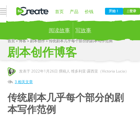
打开导航
首页
产品
价钱
开始！
登录
阅读故事
写故事
博客
公司
首页
»
博客
»
剧本创作
»
传统剧本几乎每个部分的剧本写作范例
剧本创作博客
Publish your stories to a global audience.
Try it
now!
发表于
2022年1月26日
撰稿人 维多利亚·露西亚（Victoria Lucia）
3 相关文章
传统剧本几乎每个部分的剧
本写作范例