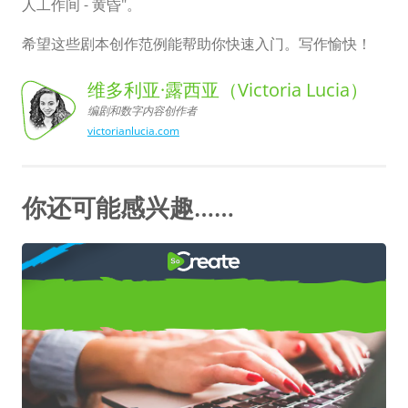
人工作间 - 黄昏"。
希望这些剧本创作范例能帮助你快速入门。写作愉快！
维多利亚·露西亚（Victoria Lucia）
编剧和数字内容创作者
victorianlucia.com
维多利亚·露西亚（Victoria
Lucia）,
编剧和数字内容创作者
你还可能感兴趣……
如何
传统剧本创作应该怎样排版标题页