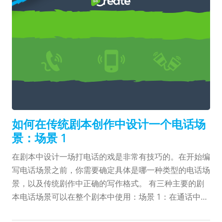
引读者的阅读兴趣。大部分的剧本创作软件，包括我们即
将上线的SoCreate平台，都能帮助你设计格式。但以防
在传统剧本创作中设计一个电话场
万一，如果你需要手动编辑（或者使用打字机），则请了
景
解以下相关的基础知识。字体：标配是12号Courier！
Courier Prime或Courier New也可接受 边距 边距需要根
据以下尺寸进行调整...
只有一方能被看到和听到。
如何在传统剧本创作中设计一个电话场
景：场景 1
在剧本中设计一场打电话的戏是非常有技巧的。在开始编
写电话场景之前，你需要确定具体是哪一种类型的电话场
景，以及传统剧作中正确的写作格式。 有三种主要的剧
本电话场景可以在整个剧本中使用：场景 1：在通话中只
能看到和听到一方。也称为”单方通话“。场景 2：电话铃