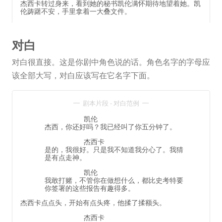
杰西卡转过身来，看到她的秘书凯伦满怀期待地望着她。凯
伦踌躇不安，手里拿着一大叠文件。
对白
对白很直接。这是你剧中角色说的话。角色名字的字母应
该全部大写，对白应该写在它名字下面。
剧本片段 - 对白范例
凯伦
杰西，你还好吗？我已经叫了你五分钟了。
杰西卡
是的，我很好。只是我不知道我分心了。我猜
是有点走神。
凯伦
我敢打赌，不管你在做想什么，都比史考特要
你签署的这些报告有趣得多。
杰西卡点点头，开始有点头疼，他揉了揉额头。
杰西卡