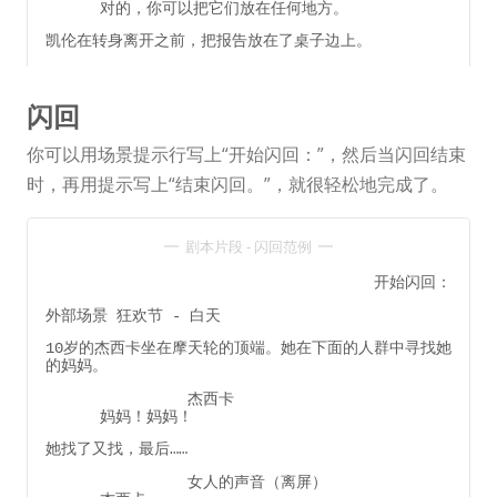
对的，你可以把它们放在任何地方。
凯伦在转身离开之前，把报告放在了桌子边上。
闪回
你可以用场景提示行写上“开始闪回：”，然后当闪回结束
时，再用提示写上“结束闪回。”，就很轻松地完成了。
剧本片段 - 闪回范例
开始闪回：
外部场景 狂欢节 - 白天
10岁的杰西卡坐在摩天轮的顶端。她在下面的人群中寻找她
的妈妈。
杰西卡
妈妈！妈妈！
她找了又找，最后……
女人的声音（离屏）