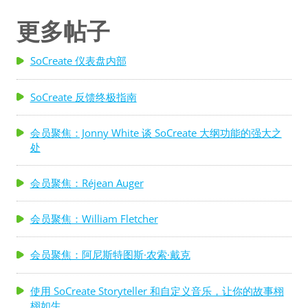
响了，在通话中能听到双方，但有一方不出现。这是一
个”双方通话“。场景 3：电话铃响了，在通话中能看到和
更多帖子
听到双方。场景 1：在通话中只能看到和听到一方。也称
为”单方通话“。对于只有一方的通话（单方通话），场景
SoCreate 仪表盘内部
的格式与正常对话相同。对白中用节拍、停顿或者特定角
色动作来表示电话另一端不可见的角色正在讲话 在这些
SoCreate 反馈终极指南
例子当中，我们无法看到或听到电话那端的女性角色。当
她在讲话而乔纳森（Johnathon）在听时 ，就会出现停
会员聚焦：Jonny White 谈 SoCreate 大纲功能的强大之
处
顿，一般用省略号或者插入语表示...
会员聚焦：Réjean Auger
会员聚焦：William Fletcher
会员聚焦：阿尼斯特图斯·农索·戴克
使用 SoCreate Storyteller 和自定义音乐，让你的故事栩
栩如生