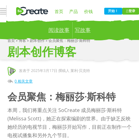
打开导航
首页
产品
价钱
开始！
登录
阅读故事
写故事
博客
公司
首页
»
博客
»
剧本创作
»
会员聚焦：梅丽莎·斯科特
剧本创作博客
Publish your stories to a global audience.
Try it
now!
发表于
2025年3月17日
撰稿人 莱利·贝克特
0 相关文章
会员聚焦：梅丽莎·斯科特
本周，我们将重点关注 SoCreate 成员梅丽莎·斯科特
(Melissa Scott)，她正在探索编剧的世界。由于缺乏反映
她经历的电视节目，梅丽莎开始写作，目前正在制作一个
电视试播集和另外九个节目。