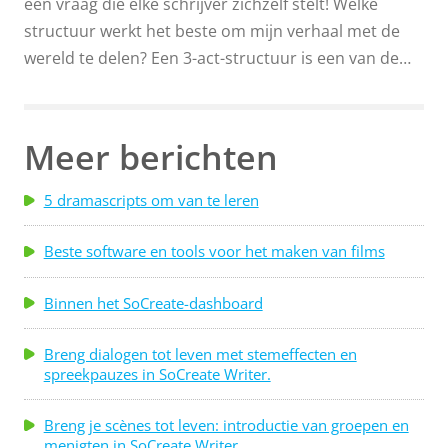
een vraag die elke schrijver zichzelf stelt! Welke
structuur werkt het beste om mijn verhaal met de
wereld te delen? Een 3-act-structuur is een van de
oudste en meest voorkomende narratieve
structuren. Aristoteles' verhandeling Poetica
beschrijft zijn overtuiging dat verhalenstructuur
Meer berichten
neerkomt op een begin, een midden en een einde. Is
de 3-act-structuur zo eenvoudig? Dat is het zeker!
5 dramascripts om van te leren
Blijf lezen om meer te leren en enkele voorbeelden
van de 3-act-structuur te zien! Hoe schrijf je een 3-
Beste software en tools voor het maken van films
act-verhalenstructuur? Een 3-act-structuur kan
worden gebruikt om scenario's, korte verhalen,
Binnen het SoCreate-dashboard
romans en zelfs non-fictie te schrijven...
Breng dialogen tot leven met stemeffecten en
spreekpauzes in SoCreate Writer.
Breng je scènes tot leven: introductie van groepen en
menigten in SoCreate Writer