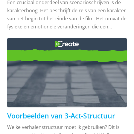
Een cruciaal onderdeel van scenarioschrijven is de
karakterboog. Het beschrijft de reis van een karakter
van het begin tot het einde van de film. Het omvat de
fysieke en emotionele veranderingen die een
karakter doormaakt. Een boeiende karakterboog kan
een film memorabeler maken en de betrokkenheid
van het publiek verzekeren. Als je meer wilt leren
Voorbeelden van 3-Act-
over karakterbogen, ben je hier aan het juiste adres!
Blijf lezen voor meer informatie en om voorbeelden
Structuur
van karakterbogen te zien. Een karakterboog is een
reis die een karakter maakt van het begin tot het
einde van het verhaal. De drie delen van deze reis
zijn de opzet, transformatie en ...
Voorbeelden van 3-Act-Structuur
Welke verhalenstructuur moet ik gebruiken? Dit is