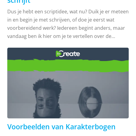
Dus je hebt een scriptidee, wat nu? Duik je er meteen
in en begin je met schrijven, of doe je eerst wat
voorbereidend werk? Iedereen begint anders, maar
vandaag ben ik hier om je te vertellen over de
voordelen van het maken van een scenariooverzicht!
Ik ben begonnen met het schrijven van een script,
zowel door er gewoon in te springen als door een
Voorbeelden van
goed doordachte schets te maken. Welke methode ik
gebruik, hangt af van het script. Als ik er gewoon in
Karakterbogen
spring, is er een spontaniteit die voor sommige
projecten werkt en die dingen aan mij onthult tijdens
het schrijfproces. Als je verhaal complex is, zwaar
gelaagd, of je hebt er gewoon echt moeite mee,
maak dan een schets...
Voorbeelden van Karakterbogen