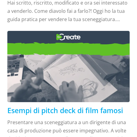
Hai scritto, riscritto, modificato e ora sei interessato
a venderlo. Come diavolo fai a farlo?! Oggi ho la tua
guida pratica per vendere la tua sceneggiatura.
Ottieni un manager o un agente: i manager aiutano a
sviluppare uno scrittore. Forniscono feedback che
rafforzeranno i tuoi script, ti aiuteranno a costruire
Esempi di pitch deck di film
la tua rete e manterranno il tuo nome in primo
piano tra gli altri professionisti del settore. I
famosi
manager potrebbero anche aiutarti a trovare un
agente che credono possa vendere la tua
sceneggiatura. Gli agenti sono interessati agli
scrittori le cui sceneggiature sono pronte per la
vendita...
Esempi di pitch deck di film famosi
Presentare una sceneggiatura a un dirigente di una
casa di produzione può essere impegnativo. A volte