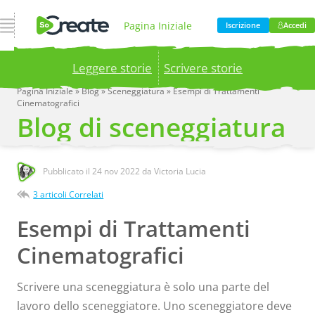
Apri Navigazione
Pagina Iniziale
Iscrizione
Accedi
Leggere storie
Scrivere storie
Prodotto
Prezzi
Pagina Iniziale
»
Blog
»
Sceneggiatura
»
Esempi di Trattamenti
Cinematografici
Publish your stories to a global audience.
Try it
Blog di sceneggiatura
now!
Blog
Azienda
Pubblicato il
24 nov 2022
da Victoria Lucia
3 articoli Correlati
Esempi di Trattamenti
Cinematografici
Scrivere una sceneggiatura è solo una parte del
lavoro dello sceneggiatore. Uno sceneggiatore deve