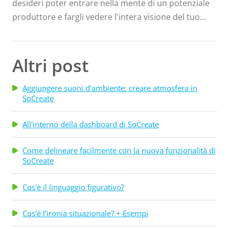
desideri poter entrare nella mente di un potenziale
produttore e fargli vedere l'intera visione del tuo
film! Ma ahimè, la tecnologia non è ancora arrivata a
tanto... Ecco perché abbiamo i pitch deck! Un pitch
deck è essenzialmente un ausilio visivo per aiutarti a
Altri post
descrivere la sinossi del tuo film durante una
riunione di presentazione. Generalmente è una
Aggiungere suoni d'ambiente: creare atmosfera in
SoCreate
presentazione a diapositive con molte immagini e
poco testo, usata in situazioni in cui probabilmente
All'interno della dashboard di SoCreate
un elevator pitch ti ha già aperto la porta, e ora è il
momento per una vendita più approfondita. Ma
Come delineare facilmente con la nuova funzionalità di
come è fatto un pitch deck?
SoCreate
Cos'è il linguaggio figurativo?
Cos’è l’ironia situazionale? + Esempi