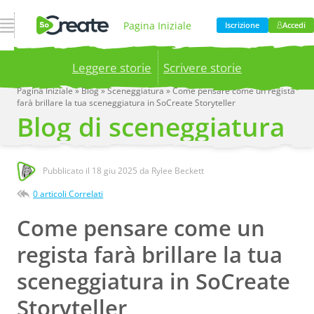
Apri Navigazione
Pagina Iniziale
Iscrizione
Accedi
Leggere storie
Scrivere storie
Prodotto
Prezzi
Pagina Iniziale
»
Blog
»
Sceneggiatura
»
Come pensare come un regista
farà brillare la tua sceneggiatura in SoCreate Storyteller
Publish your stories to a global audience.
Try it
Blog di sceneggiatura
now!
Blog
Azienda
Pubblicato il
18 giu 2025
da Rylee Beckett
0 articoli Correlati
Come pensare come un
regista farà brillare la tua
sceneggiatura in SoCreate
Storyteller