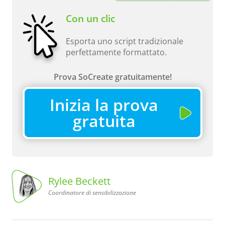
Con un clic
Esporta uno script tradizionale
perfettamente formattato.
Prova SoCreate gratuitamente!
Inizia la prova
gratuita
Rylee Beckett
Coordinatore di sensibilizzazione
di sensibilizzazione
Coordinatore
Rylee
Beckett,