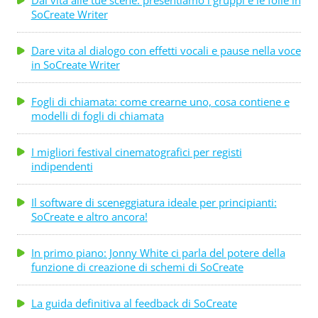
Dai vita alle tue scene: presentiamo i gruppi e le folle in
SoCreate Writer
Dare vita al dialogo con effetti vocali e pause nella voce
in SoCreate Writer
Fogli di chiamata: come crearne uno, cosa contiene e
modelli di fogli di chiamata
I migliori festival cinematografici per registi
indipendenti
Il software di sceneggiatura ideale per principianti:
SoCreate e altro ancora!
In primo piano: Jonny White ci parla del potere della
funzione di creazione di schemi di SoCreate
La guida definitiva al feedback di SoCreate