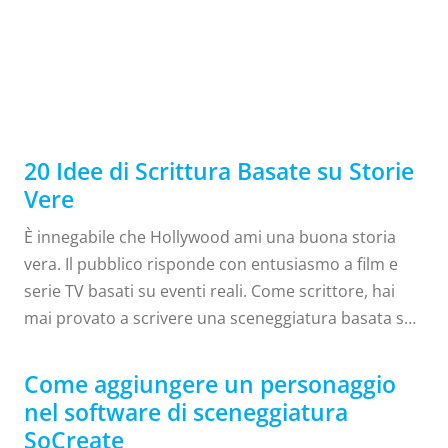
scoprire cinque modi per dare il via alla tua
creatività! Come trovano ispirazione gli
20
IDEE DI SCRITTURA BASATE
SU STORIE VERE
PRIME
sceneggiatori? Quando ti senti privo di ispirazione,
connetterti con il tuo lato creativo può essere quasi
impossibile. A volte hai bisogno di un gentile
promemoria che l'ispirazione è tutta intorno a te,
anche nei luoghi più banali. Quando sei pronto per
20 Idee di Scrittura Basate su Storie
cercare...
Vere
È innegabile che Hollywood ami una buona storia
vera. Il pubblico risponde con entusiasmo a film e
serie TV basati su eventi reali. Come scrittore, hai
mai provato a scrivere una sceneggiatura basata su
una storia vera? Forse sei interessato a scriverne
una ma non sai da dove cominciare. I suggerimenti
Come aggiungere un personaggio
di scrittura possono essere di grande aiuto quando
nel software di sceneggiatura
ti senti bloccato. Continua a leggere, perché ti
SoCreate