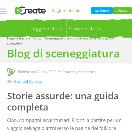
Apri Navigazione
Pagina Iniziale
Iscrizione
Accedi
Leggere storie
Scrivere storie
Prodotto
Prezzi
Pagina Iniziale
»
Blog
»
Sceneggiatura
»
Storie assurde: una guida
completa
Publish your stories to a global audience.
Try it
Blog di sceneggiatura
now!
Blog
Azienda
Pubblicato il
2 nov 2023
da Courtney Meznarich
3 articoli Correlati
Storie assurde: una guida
completa
Ciao, compagni avventurieri! Pronti a partire per un
viaggio selvaggio attraverso le pagine del folklore