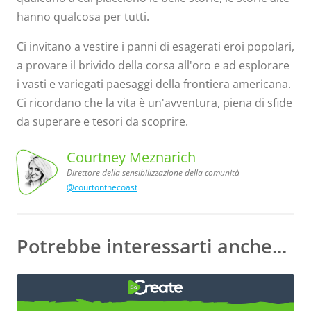
hanno qualcosa per tutti.
Ci invitano a vestire i panni di esagerati eroi popolari,
a provare il brivido della corsa all'oro e ad esplorare
i vasti e variegati paesaggi della frontiera americana.
Ci ricordano che la vita è un'avventura, piena di sfide
da superare e tesori da scoprire.
Courtney Meznarich
Direttore della sensibilizzazione della comunità
sensibilizzazione
@courtonthecoast
comunità
Courtney
Meznarich,
Direttore
della
della
Potrebbe interessarti anche...