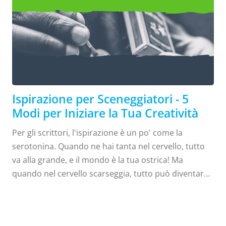
Ispirazione per Sceneggiatori
5 Modi per Iniziare la Tua Creatività
Ispirazione per Sceneggiatori - 5
Modi per Iniziare la Tua Creatività
Per gli scrittori, l'ispirazione è un po' come la
serotonina. Quando ne hai tanta nel cervello, tutto
va alla grande, e il mondo è la tua ostrica! Ma
quando nel cervello scarseggia, tutto può diventare
molto più difficile. Sei uno scrittore attualmente in
cerca di ispirazione? Come e dove trovano
ispirazione gli sceneggiatori? Continua a leggere per