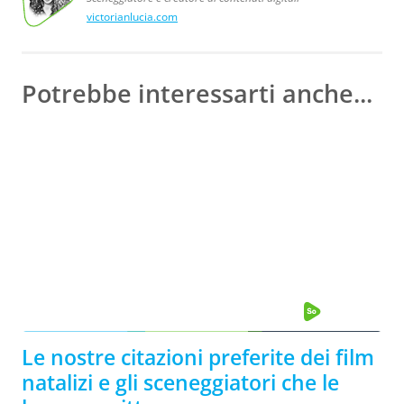
victorianlucia.com
Sceneggiatore
Victoria
Lucia,
e creatore
di contenuti
digitali
Potrebbe interessarti anche...
Le nostre citazioni preferite dei film
natalizi e gli sceneggiatori che le