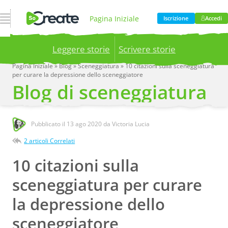
Apri Navigazione
Pagina Iniziale
Iscrizione
Accedi
Leggere storie
Scrivere storie
Prodotto
Prezzi
Pagina Iniziale
»
Blog
»
Sceneggiatura
»
10 citazioni sulla sceneggiatura
per curare la depressione dello sceneggiatore
Publish your stories to a global audience.
Try it
Blog di sceneggiatura
now!
Blog
Azienda
Pubblicato il
13 ago 2020
da Victoria Lucia
2 articoli Correlati
10 citazioni sulla
sceneggiatura per curare
la depressione dello
sceneggiatore