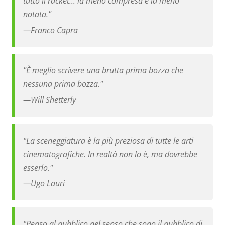
tutto il racket... la meno compresa e la meno
notata."
—
Franco Capra
"È meglio scrivere una brutta prima bozza che
nessuna prima bozza."
—
Will Shetterly
"La sceneggiatura è la più preziosa di tutte le arti
cinematografiche. In realtà non lo è, ma dovrebbe
esserlo."
—
Ugo Lauri
"Penso al pubblico nel senso che sono il pubblico di