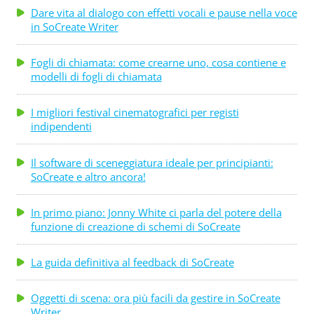
Dare vita al dialogo con effetti vocali e pause nella voce
in SoCreate Writer
Fogli di chiamata: come crearne uno, cosa contiene e
modelli di fogli di chiamata
I migliori festival cinematografici per registi
indipendenti
Il software di sceneggiatura ideale per principianti:
SoCreate e altro ancora!
In primo piano: Jonny White ci parla del potere della
funzione di creazione di schemi di SoCreate
La guida definitiva al feedback di SoCreate
Oggetti di scena: ora più facili da gestire in SoCreate
Writer