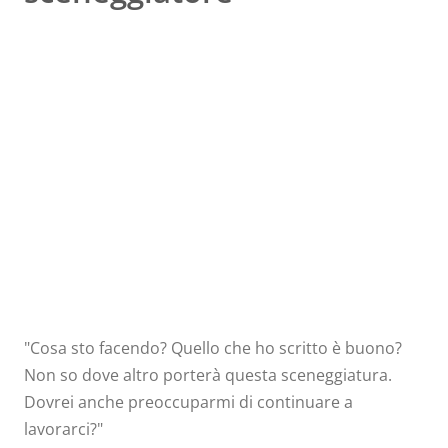
10
IL BLUES 
Citazioni sulla sceneggiatura per curare 
"Cosa sto facendo? Quello che ho scritto è buono?
Non so dove altro porterà questa sceneggiatura.
Dovrei anche preoccuparmi di continuare a
lavorarci?"