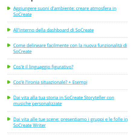
partecipino. Voglio che più persone creino idee.
Aggiungere suoni d'ambiente: creare atmosfera in
SoCreate
Prima di entrare, avevo 150 dollari negativi sul mio
conto bancario e un sacco di copioni. Mi ha messo
All'interno della dashboard di SoCreate
nella posizione dello sceneggiatore Adam G. Simon
in cui dovevo fare o morire. Sarebbe stato carino
Come delineare facilmente con la nuova funzionalità di
ricevere qualche consiglio."...
SoCreate
Cos'è il linguaggio figurativo?
Cos’è l’ironia situazionale? + Esempi
Dai vita alla tua storia in SoCreate Storyteller con
musiche personalizzate
Dai vita alle tue scene: presentiamo i gruppi e le folle in
SoCreate Writer