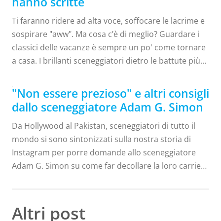
hanno scritte
Ti faranno ridere ad alta voce, soffocare le lacrime e
sospirare "aww". Ma cosa c’è di meglio? Guardare i
classici delle vacanze è sempre un po' come tornare
a casa. I brillanti sceneggiatori dietro le battute più
citabili sono esperti nell'attingere a tutti i sentimenti
confusi e nel costruire scene riconoscibili che ci
"Non essere prezioso" e altri consigli
fanno ridere a crepapelle come Babbo Natale, ma
dallo sceneggiatore Adam G. Simon
questi brillanti scrittori raramente ottengono i
Da Hollywood al Pakistan, sceneggiatori di tutto il
riflettori. Quindi, in questo blog sull'edizione
mondo si sono sintonizzati sulla nostra storia di
natalizia, stiamo snocciolando le migliori citazioni di
Instagram per porre domande allo sceneggiatore
film natalizi E gli scrittori che le hanno scritte, dando
Adam G. Simon su come far decollare la loro carriera
vita sullo schermo al periodo più bello dell'anno.
di sceneggiatore. "Adoro contribuire perché
Non potevamo scegliere una sola citazione! A casa
nessuno mi ha davvero aiutato", ha detto alla
da solo, toccato...
comunità degli scrittori. “Voglio che più persone
Altri post
abbiano successo. Voglio che più persone