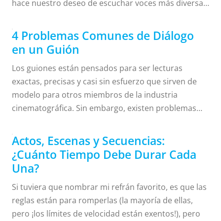
hace nuestro deseo de escuchar voces más diversas,
incluyendo idiomas que tal vez no entendemos. Pero
con un formato estricto de guión, ¿cómo se utiliza el
4 Problemas Comunes de Diálogo
idioma extranjero para mejorar la autenticidad de la
en un Guión
historia y, al mismo tiempo, hacerla entendible y no
Los guiones están pensados para ser lecturas
confusa? No temas, te presentamos algunas formas
exactas, precisas y casi sin esfuerzo que sirven de
sencillas para que le añadas a tu guión idiomas
modelo para otros miembros de la industria
extranjeros sin necesidad de traducciones ...
cinematográfica. Sin embargo, existen problemas
comunes que enturbian la pureza de un guión,
dejando a tu lector navegando página tras página de
Actos, Escenas y Secuencias:
jerigonza. Afortunadamente, estos problemas son
¿Cuánto Tiempo Debe Durar Cada
fáciles de detectar durante la reescritura de las
Una?
líneas del diálogo de tu guión. Echa un vistazo a
Si tuviera que nombrar mi refrán favorito, es que las
cuatro problemas comunes de diálogo en el guión
reglas están para romperlas (la mayoría de ellas,
(con ejemplos de guión de diálogo) que
pero ¡los límites de velocidad están exentos!), pero
probablemente puedas encontrar (y arreglar) ahora