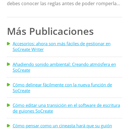
debes conocer las reglas antes de poder romperlas.
mismo. 1) Líneas de relleno de los personajes de tu
Así que, tenlo en cuenta mientras lees lo que yo
película. Cuando terminamos el concurso de
llamaría "pautas" sobre la duración de los actos,
guiones de una página "Get Writing" de SoCreate, los
escenas y secuencias de un guión. Sin embargo, las
resultados fueron fascinantes . . .
Más Publicaciones
pautas tienen una buena razón (al igual que los
límites de velocidad 😊), así que no te desvíes
Accesorios: ahora son más fáciles de gestionar en
SoCreate Writer
demasiado de la marca o podrías pagar por ello más
tarde. Empecemos desde el principio. Un guión de
Añadiendo sonido ambiental: Creando atmósfera en
90-110 páginas es estándar y produce una ...
SoCreate
Cómo delinear fácilmente con la nueva función de
SoCreate
Cómo editar una transición en el software de escritura
de guiones SoCreate
Cómo pensar como un cineasta hará que su guión