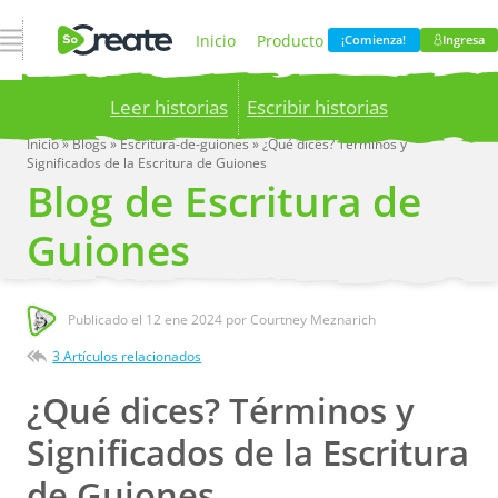
Abrir navegación
Inicio
Producto
¡Comienza!
Ingresa
Leer historias
Escribir historias
Precios
Blog
Inicio
»
Blogs
»
Escritura-de-guiones
»
¿Qué dices? Términos y
Significados de la Escritura de Guiones
Publish your stories to a global audience.
Try it
Blog de Escritura de
now!
Compania
Guiones
Publicado el
12 ene 2024
por Courtney Meznarich
3 Artículos relacionados
¿Qué dices? Términos y
Significados de la Escritura
de Guiones