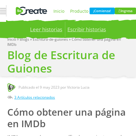
Abrir navegación
Inicio
Producto
¡Comienza!
Ingresa
Leer historias
Escribir historias
Precios
Blog
Inicio
»
Blogs
»
Escritura-de-guiones
»
Cómo obtener una página en
IMDb
Publish your stories to a global audience.
Try it
Blog de Escritura de
now!
Compania
Guiones
Publicado el
9 may 2023
por Victoria Lucia
3 Artículos relacionados
Cómo obtener una página
en IMDb