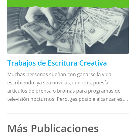
Trabajos de Escritura Creativa
las preguntas a la dirección de correo electrónico
proporcionada para cada listado de pasantías.
¿Quieres incluir una oportunidad de pasantía?
¡Comenta a continuación tu listado y lo agregaremos
a nuestra página con la próxima actualización!
Trabajos de Escritura Creativa
Muchas personas sueñan con ganarse la vida
escribiendo, ya sea novelas, cuentos, poesía,
artículos de prensa o bromas para programas de
televisión nocturnos. Pero, ¿es posible alcanzar este
sueño? Vengo a decirte que hay MUCHAS opciones
para obtener ingresos con trabajos de escritura
creativa. Este blog explorará algunos de los
Más Publicaciones
principales empleos de escritura creativa y sus