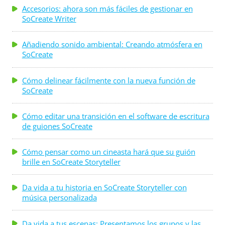
salarios correspondientes. Ya no tiene vigencia el
Accesorios: ahora son más fáciles de gestionar en
SoCreate Writer
estereotipo del escritor pobre. Con la experiencia
adecuada para el trabajo de escritor que buscas,
Añadiendo sonido ambiental: Creando atmósfera en
fácilmente puedes ganarte la vida escribiendo, y lo
SoCreate
que es mejor, puedes . . .
Cómo delinear fácilmente con la nueva función de
SoCreate
Cómo editar una transición en el software de escritura
de guiones SoCreate
Cómo pensar como un cineasta hará que su guión
brille en SoCreate Storyteller
Da vida a tu historia en SoCreate Storyteller con
música personalizada
Da vida a tus escenas: Presentamos los grupos y las