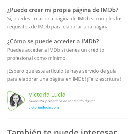
¿Puedo crear mi propia página de IMDb?
Sí, puedes crear una página de IMDb si cumples los
requisitos de IMDb para elaborar una página.
¿Cómo se puede acceder a IMDb?
Puedes acceder a IMDb si tienes un crédito
profesional como mínimo.
¡Espero que este artículo te haya servido de guía
para elaborar una página en IMDb! ¡Feliz escritura!
Victoria Lucia
Guionista y creadora de contenido digital
victorianlucia.com
Victoria
Lucia,
Guionista
y creadora
de contenido
digital
También te puede interesar...