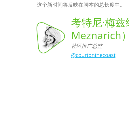
这个新时间将反映在脚本的总长度中。
考特尼·梅兹纳
Meznarich
社区推广总监
考特尼·梅兹纳里奇（Courtney
Meznarich）,
社区推广总监
@courtonthecoast