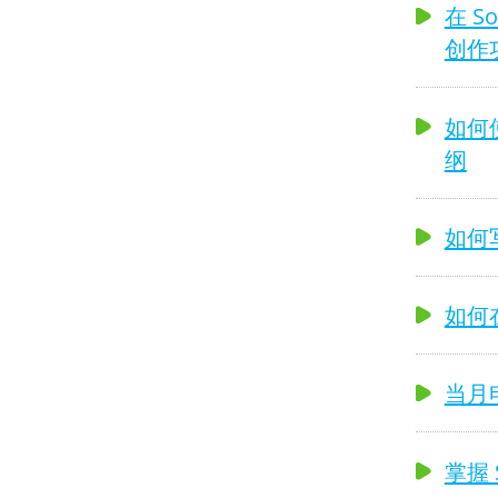
在 S
创作
如何使
纲
如何
如何在
当月电
掌握 