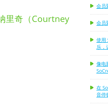
会员聚焦
里奇（Courtney
会员
）
使用 S
乐，
像电
SoCr
在 S
音停