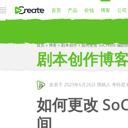
首页
产品
价钱
博客
公司
打开导航
首页
»
博客
»
剧本创作
»
如何更改 SoCreate 
P
剧本创作博
发表于
2023年6月26日
撰稿人 考特尼·梅
如何更改 So
间