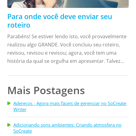
Para onde você deve enviar seu
roteiro
Parabéns! Se estiver lendo isto, você provavelmente
realizou algo GRANDE. Você concluiu seu roteiro,
revisou, revisou e revisou; agora, você tem uma
história da qual se orgulha em apresentar. Talvez
você esteja se perguntando: "para onde envio meu
roteiro, para que alguém efetivamente o leia e veja
como ele é maravilhoso?" Existem muitas formas de
Mais Postagens
divulgar seu roteiro, seja para vendê-lo, obter
reconhecimento em um concurso ou apenas
Adereços - Agora mais fáceis de gerenciar no SoCreate
Writer
receber feedback sobre suas habilidades como
roteirista. Nós reunimos algumas dessas opções
Adicionando sons ambientes: Criando atmosfera no
abaixo, para que você possa começar agora ...
SoCreate