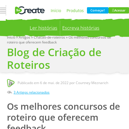
Abrir Navegação
Início
Produtos
Começar!
Acessar
Ler histórias
Escreva histórias
Preços
Blog
Início
»
Artigos
»
Criacao-de-roteiros
»
Os melhores concursos de
roteiro que oferecem feedback
Publish your stories to a global audience.
Try it
Blog de Criação de
now!
Empresa
Roteiros
Publicado em
6 de mai. de 2022
por Courtney Meznarich
3 Artigos relacionados
Os melhores concursos de
roteiro que oferecem
feedback