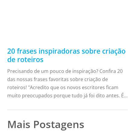
20 frases inspiradoras sobre criação
de roteiros
Precisando de um pouco de inspiração? Confira 20
das nossas frases favoritas sobre criação de
roteiros! "Acredito que os novos escritores ficam
muito preocupados porque tudo já foi dito antes. É
verdade, mas não por você." - Asha Dornfest. "Para
fazer um grande filme, é preciso três coisas - o
roteiro, o roteiro e o roteiro." - Alfred Hitchcock.
Mais Postagens
"Certifique-se de que seu roteiro esteja completo. Se