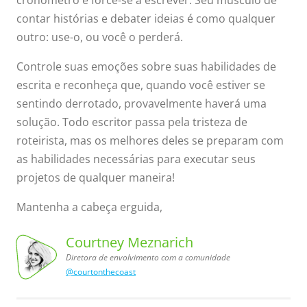
contar histórias e debater ideias é como qualquer
outro: use-o, ou você o perderá.
Controle suas emoções sobre suas habilidades de
escrita e reconheça que, quando você estiver se
sentindo derrotado, provavelmente haverá uma
solução. Todo escritor passa pela tristeza de
roteirista, mas os melhores deles se preparam com
as habilidades necessárias para executar seus
projetos de qualquer maneira!
Mantenha a cabeça erguida,
Courtney Meznarich
Diretora de envolvimento com a comunidade
@courtonthecoast
a comunidade
de envolvimento
Courtney
Meznarich,
Diretora
com