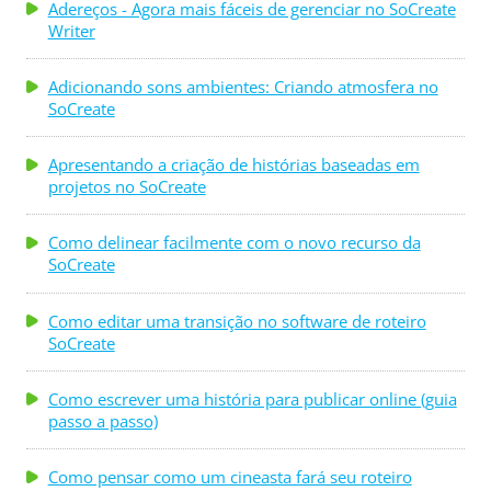
algo não estiver na página, ele jamais aparecerá
Adereços - Agora mais fáceis de gerenciar no SoCreate
Writer
magicamente na tela." - Richard E. Grant. "Uma
cultura não pode evoluir sem histórias. Quando uma
Adicionando sons ambientes: Criando atmosfera no
cultura experimenta pseudo-histórias ...
SoCreate
Apresentando a criação de histórias baseadas em
projetos no SoCreate
Como delinear facilmente com o novo recurso da
SoCreate
Como editar uma transição no software de roteiro
SoCreate
Como escrever uma história para publicar online (guia
passo a passo)
Como pensar como um cineasta fará seu roteiro