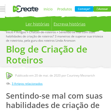
Abrir Navegação
Início
Produtos
Começar!
Acessar
Ler histórias
Escreva histórias
Preços
Blog
Início
»
Artigos
»
Criacao-de-roteiros
»
Sentindo-se mal com suas
habilidades de criação de roteiros? 3 maneiras de superar sua tristeza
Publish your stories to a global audience.
Try it
de roteirista, pela guru dos roteiros Linda Aronson
now!
Empresa
Blog de Criação de
Roteiros
Publicado em
20 de mai. de 2020
por Courtney Meznarich
3 Artigos relacionados
Sentindo-se mal com suas
habilidades de criação de