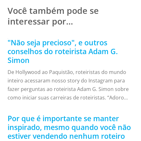
Você também pode se
interessar por…
"Não seja precioso", e outros
conselhos do roteirista Adam G.
Simon
De Hollywood ao Paquistão, roteiristas do mundo
inteiro acessaram nosso story do Instagram para
fazer perguntas ao roteirista Adam G. Simon sobre
como iniciar suas carreiras de roteiristas. “Adoro
contribuir porque ninguém realmente me ajudou”,
afirmou ele à comunidade de escritores. “Quero que
Por que é importante se manter
mais pessoas obtenham sucesso. Quero mais
inspirado, mesmo quando você não
pessoas participando. Quero mais pessoas criando
estiver vendendo nenhum roteiro
ideias. Antes de conseguir chegar lá, eu tinha 150