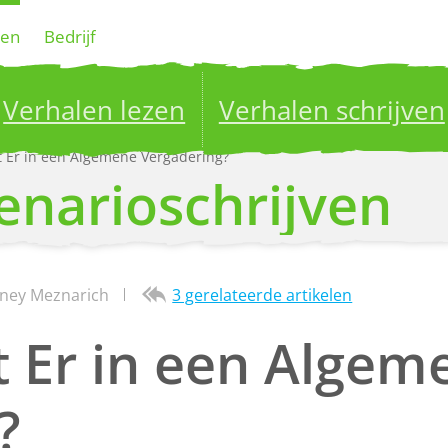
gen
Bedrijf
Verhalen lezen
Verhalen schrijven
 Er in een Algemene Vergadering?
ublish your stories to a global audience.
Try it no
enarioschrijven
ney Meznarich
3 gerelateerde artikelen
 Er in een Algem
?