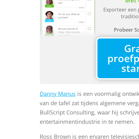
Met 
Exporteer een 
traditio
Probeer So
Gra
proefp
sta
Danny Manus
is een voormalig ontwi
van de tafel zat tijdens algemene ver
BullScript Consulting, waar hij schrij
entertainmentindustrie in te nemen.
Ross Brown is een ervaren televisiesc