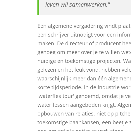
leven wil samenwerken."
Een algemene vergadering vindt plaat
een schrijver uitnodigt voor een info
maken. De directeur of producent heef
genoeg om meer over je te willen wete
huidige en toekomstige projecten. Waa
gelezen en het leuk vond, hebben vele
waarschijnlijk meer dan één algemen
korte tijdsperiode. In de industrie wor
'waterfles tour' genoemd, omdat je ve
waterflessen aangeboden krijgt. Algem
opbouwen van relaties, niet op pitche
toekomstige baankansen, een beetje z
hen om enkele opties te verkleinen.