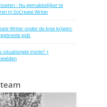
sieten - Nu gemakkelijker te
en in SoCreate Writer
ate Writer onder de knie krijgen:
tgebreide gids
s situationele ironie? +
beelden
 team