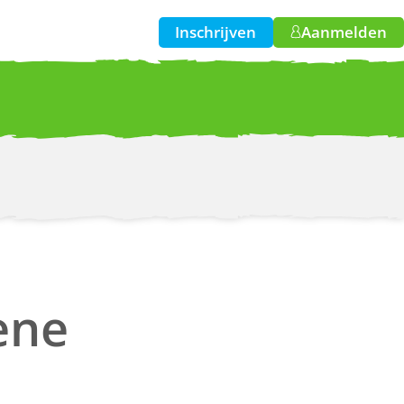
Inschrijven
Aanmelden
w!
ene