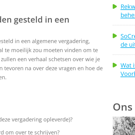
Rekwi
beher
den gesteld in een
SoCre
esteld in een algemene vergadering,
de ui
 al te moeilijk zou moeten vinden om te
zullen een verhaal schetsen over wie je
Wat i
an tevoren na over deze vragen en hoe de
Voor
en.
Ons
 deze vergadering opleverde)?
rd om over te schrijven?