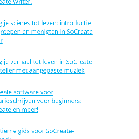
ate Writer.
 je scènes tot leven: introductie
groepen en menigten in SoCreate
r
 je verhaal tot leven in SoCreate
yteller met aangepaste muziek
eale software voor
rioschrijven voor beginners:
eate en meer!
tieme gids voor SoCreate-