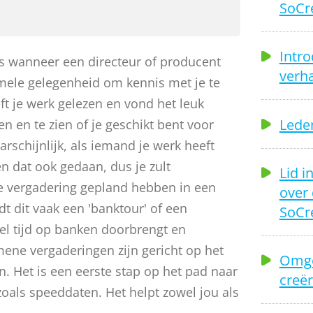
SoCr
Intro
s wanneer een directeur of producent
verha
rmele gelegenheid om kennis met je te
t je werk gelezen en vond het leuk
Leden
n en te zien of je geschikt bent voor
rschijnlijk, als iemand je werk heeft
n dat ook gedaan, dus je zult
Lid i
e vergadering gepland hebben in een
over 
dt dit vaak een 'banktour' of een
SoCr
el tijd op banken doorbrengt en
ene vergaderingen zijn gericht op het
Omge
n. Het is een eerste stap op het pad naar
creër
oals speeddaten. Het helpt zowel jou als