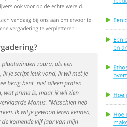
feed
rijvers ook voor op de echte wereld.
Een c
 zich vandaag bij ons aan om ervoor te
ene vergadering te verpletteren.
Een 
rgadering?
en a
 plaatsvinden zodra, als een
Ethos
, ik je script leuk vond, ik wil met je
overt
ee bezig bent, niet alleen praten
n, wat prima is, maar ik wil zien
Hoe j
 verklaarde Manus. "Misschien heb
werken. Ik wil je gewoon leren kennen,
Hoe 
k de komende vijf jaar van mijn
make