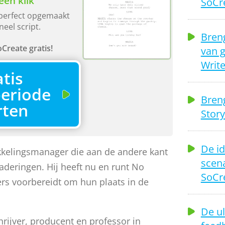
één klik
SoCre
perfect opgemaakt
neel script.
Breng
Create gratis!
van 
Write
tis
eriode
Breng
rten
Stor
De id
kkelingsmanager die aan de andere kant
scena
gaderingen. Hij heeft nu en runt No
SoCr
vers voorbereidt om hun plaats in de
De ul
hrijver, producent en professor in