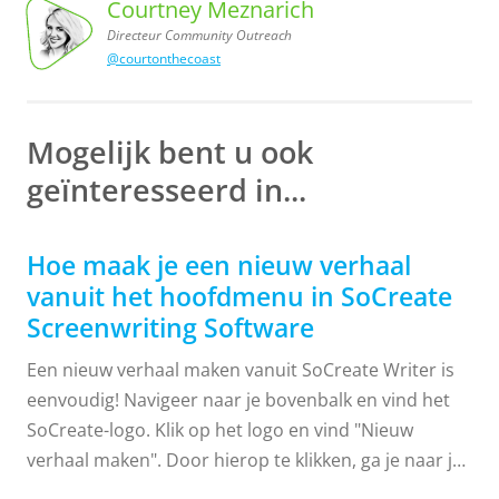
Courtney Meznarich
Directeur Community Outreach
@courtonthecoast
Outreach
Courtney
Meznarich,
Directeur
Community
Mogelijk bent u ook
geïnteresseerd in...
Hoe maak je een nieuw verhaal
vanuit het hoofdmenu in SoCreate
Screenwriting Software
Een nieuw verhaal maken vanuit SoCreate Writer is
eenvoudig! Navigeer naar je bovenbalk en vind het
SoCreate-logo. Klik op het logo en vind "Nieuw
verhaal maken". Door hierop te klikken, ga je naar je
SoCreate Dashboard. Klik vanuit het dashboard op