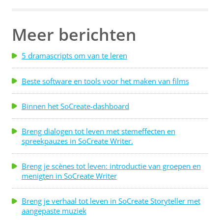
op het pictogram met de drie stippen. Klik
vervolgens op Karakter Bewerken. Klik in het
Meer berichten
uitklapmenu Karakter Bewerken op Afbeelding
Wijzigen. Kies van hieruit welke afbeelding je wilt
5 dramascripts om van te leren
gebruiken om je huidige keuze te vervangen. De
tweede manier om een karakterafbeelding te
Beste software en tools voor het maken van films
veranderen is vergelijkbaar. In de Verhaallijn, zweef
je over het karakter waarvan je de afbeelding wilt
Binnen het SoCreate-dashboard
veranderen. Klik in het uitklapmenu op het
Breng dialogen tot leven met stemeffecten en
pictogram met de drie stippen. Klik dan op ...
spreekpauzes in SoCreate Writer.
Breng je scènes tot leven: introductie van groepen en
menigten in SoCreate Writer
Breng je verhaal tot leven in SoCreate Storyteller met
aangepaste muziek