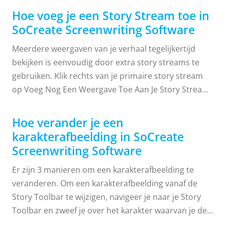
"Ik wil een nieuwe film, tv-show, korte film maken of
Hoe voeg je een Story Stream toe in
een verhaal importeren." Na het selecteren van een
SoCreate Screenwriting Software
optie verschijnt er een pop-upvenster waarin je een
Meerdere weergaven van je verhaal tegelijkertijd
werktitel aan je verhaalproject kunt toevoegen. Maak
bekijken is eenvoudig door extra story streams te
je geen zorgen, deze titel kan later altijd nog worden
gebruiken. Klik rechts van je primaire story stream
bewerkt! Klik op Verhaal maken als je klaar bent. Er
op Voeg Nog Een Weergave Toe Aan Je Story Stream.
verschijnt een nieuw project en een frisse
Je volledige verhaal zal hier verschijnen. Nu kun je
verhalensessie. Nu ben je klaar om te beginnen met
verschillende delen van je verhaal vergelijken met je
creëren!
Hoe verander je een
primaire story stream om zaken als consistentie,
karakterafbeelding in SoCreate
toon, karakter- en locatievermeldingen te
Screenwriting Software
controleren en meer. Alles wat je bewerkt, toevoegt
Er zijn 3 manieren om een karakterafbeelding te
of verwijdert in een story stream, wordt automatisch
veranderen. Om een karakterafbeelding vanaf de
gerepliceerd ...
Story Toolbar te wijzigen, navigeer je naar je Story
Toolbar en zweef je over het karakter waarvan je de
afbeelding wilt veranderen. Klik in het uitklapmenu