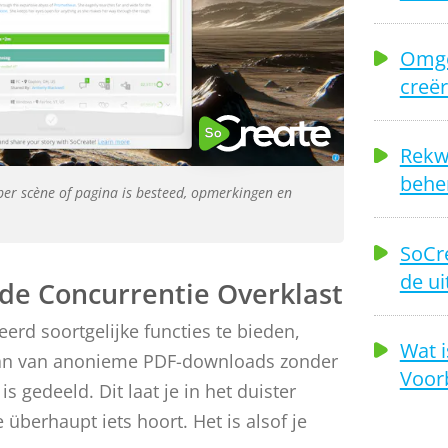
Omge
creër
Rekwi
beher
ie per scène of pagina is besteed, opmerkingen en
SoCre
de ui
de Concurrentie Overklast
rd soortgelijke functies te bieden,
Wat i
aan van anonieme PDF-downloads zonder
Voor
is gedeeld. Dit laat je in het duister
e überhaupt iets hoort. Het is alsof je