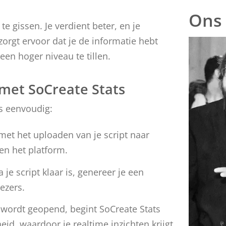
Ons
e gissen. Je verdient beter, en je
zorgt ervoor dat je de informatie hebt
een hoger niveau te tillen.
 met SoCreate Stats
is eenvoudig:
 met het uploaden van je script naar
nen het platform.
a je script klaar is, genereer je een
lezers.
t wordt geopend, begint SoCreate Stats
id, waardoor je realtime inzichten krijgt