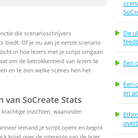
scena
SoCr
De ul
unctie die scenarioschrijvers
feed
s biedt. Of je nu aan je eerste scenario
nzicht in hoe lezers met je script omgaan
 staat om de betrokkenheid van lezers te
Een c
pen en te zien welke scènes hen het
Een 
en a
n van SoCreate Stats
t krachtige inzichten, waaronder:
Ethos
overt
wanneer iemand je script opent en begint
ck krijgt over de interesse van de lezer.