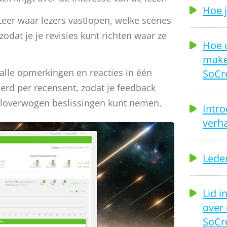
Hoe j
 Leer waar lezers vastlopen, welke scènes
odat je je revisies kunt richten waar ze
Hoe 
make
SoCr
k alle opmerkingen en reacties in één
eerd per recensent, zodat je feedback
eloverwogen beslissingen kunt nemen.
Intro
verha
Leden
Lid i
over 
SoCr