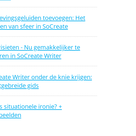
vingsgeluiden toevoegen: Het
en van sfeer in SoCreate
sieten - Nu gemakkelijker te
en in SoCreate Writer
ate Writer onder de knie krijgen:
tgebreide gids
s situationele ironie? +
beelden