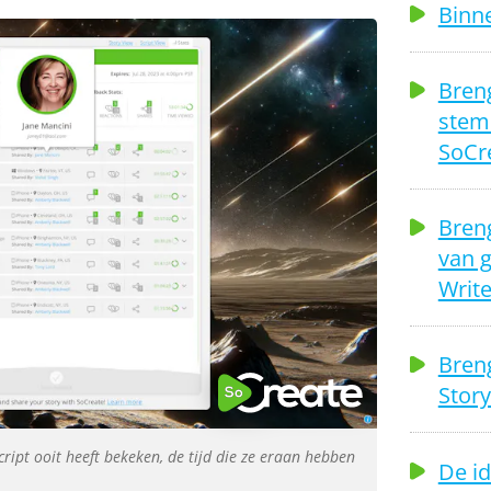
Binn
Breng
stem
SoCre
Breng
van 
Write
Breng
Stor
script ooit heeft bekeken, de tijd die ze eraan hebben
De id