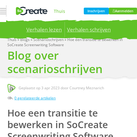
Open navigatie
Thuis
Inschrijven
Aanmelden
Verhalen lezen
Verhalen schrijven
Product
Thuis
»
Blogs
»
Scenarioschrijven
»
Hoe een transitie te bewerken in
SoCreate Screenwriting Software
Publish your stories to a global audience.
Try it
Blog over
now!
Prijzen
scenarioschrijven
Bloggen
Geplaatst op
3 apr 2023
door Courtney Meznarich
0 gerelateerde artikelen
Bedrijf
Hoe een transitie te
bewerken in SoCreate
Screenwriting Software