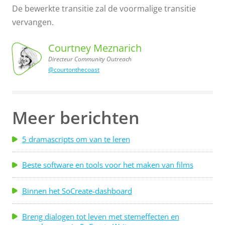
De bewerkte transitie zal de voormalige transitie
vervangen.
Courtney Meznarich
Directeur Community Outreach
@courtonthecoast
Outreach
Courtney
Meznarich,
Directeur
Community
Meer berichten
5 dramascripts om van te leren
Beste software en tools voor het maken van films
Binnen het SoCreate-dashboard
Breng dialogen tot leven met stemeffecten en