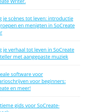
ate Writer.
 je scènes tot leven: introductie
groepen en menigten in SoCreate
r
 je verhaal tot leven in SoCreate
yteller met aangepaste muziek
eale software voor
rioschrijven voor beginners:
eate en meer!
tieme gids voor SoCreate-