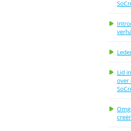
SoCr
Intro
verha
Leden
Lid i
over 
SoCr
Omge
creër