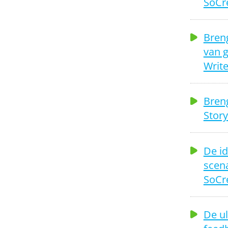
SoCre
Breng
van 
Write
Breng
Stor
De id
scena
SoCr
De ul