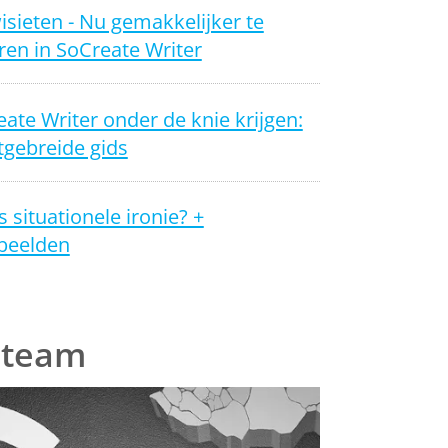
sieten - Nu gemakkelijker te
en in SoCreate Writer
ate Writer onder de knie krijgen:
tgebreide gids
s situationele ironie? +
beelden
 team