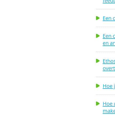
feed
Een c
Een 
en a
Ethos
overt
Hoe j
Hoe 
make