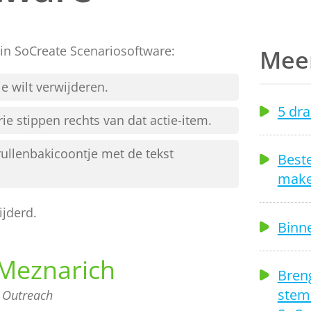
 in SoCreate Scenariosoftware:
Meer
e wilt verwijderen.
5 dra
e stippen rechts van dat actie-item.
ullenbakicoontje met de tekst
Beste
make
ijderd.
Binn
Meznarich
Breng
stem
 Outreach