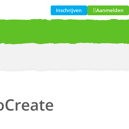
Inschrijven
Aanmelden
w!
SoCreate