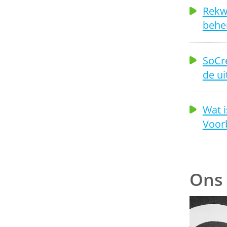
Rekwi
beher
SoCre
de ui
Wat i
Voor
Ons