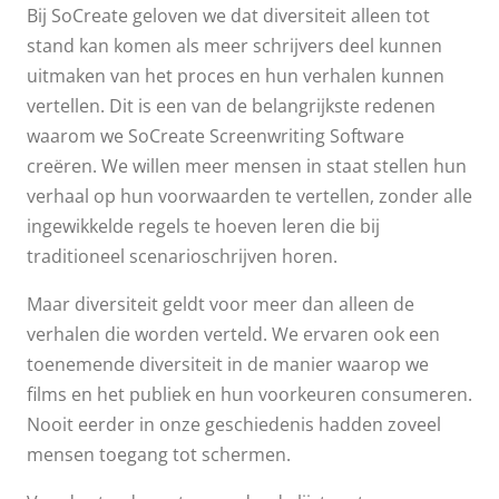
Bij SoCreate geloven we dat diversiteit alleen tot
in de loop van de
stand kan komen als meer schrijvers deel kunnen
uitmaken van het proces en hun verhalen kunnen
tijd waarschijnlijk
vertellen. Dit is een van de belangrijkste redenen
waarom we SoCreate Screenwriting Software
diverser zal zijn
creëren. We willen meer mensen in staat stellen hun
dan ooit... er
verhaal op hun voorwaarden te vertellen, zonder alle
ingewikkelde regels te hoeven leren die bij
zullen steeds meer
traditioneel scenarioschrijven horen.
Maar diversiteit geldt voor meer dan alleen de
mogelijkheden zijn
verhalen die worden verteld. We ervaren ook een
om je verhalen
toenemende diversiteit in de manier waarop we
films en het publiek en hun voorkeuren consumeren.
aan een breder
Nooit eerder in onze geschiedenis hadden zoveel
mensen toegang tot schermen.
publiek te