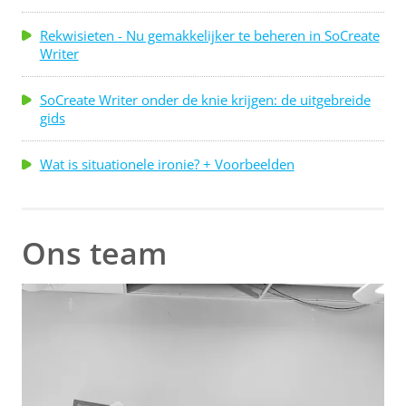
Rekwisieten - Nu gemakkelijker te beheren in SoCreate
Writer
SoCreate Writer onder de knie krijgen: de uitgebreide
gids
Wat is situationele ironie? + Voorbeelden
Ons team