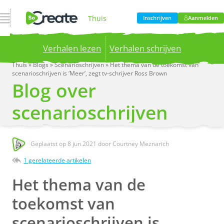
Open navigatie
Thuis
Inschrijven
Aanmelden
Verhalen lezen
Verhalen schrijven
Product
Thuis
»
Blogs
»
Scenarioschrijven
»
Het thema van de toekomst van
scenarioschrijven is ‘Meer’, zegt tv-schrijver Ross Brown
Publish your stories to a global audience.
Try it
Blog over
now!
Prijzen
scenarioschrijven
Bloggen
Geplaatst op
8 jun 2021
door Courtney Meznarich
1 gerelateerde artikelen
Bedrijf
Het thema van de
toekomst van
scenarioschrijven is