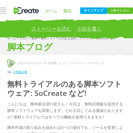
ナビゲーションを開く
ホーム
製品
サインアップ
サインイン
ストーリーを読む
小説を書く
価格設定
ブログ
ホーム
»
ブログ
»
脚本
»
無料トライアルのある脚本ソフトウェア: SoCreate など!
Publish your stories to a global audience.
Try it now!
脚本ブログ
会社
2023/12/19
ポストする作家によって コートニー・メズナリッチ
3 関連記事
無料トライアルのある脚本ソフト
ウェア: SoCreate など!
こんにちは、脚本家志望の皆さん！今日は、無料試用版を提供する
脚本ソフトウェアを調査します。どれを試してみる価値があります
か? 無料トライアルではすべての機能を使用できますか?
脚本作成の取り組みを始めたばかりの場合でも、ツールを変更しよ