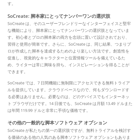
す。
SoCreate: 脚本家にとってナンバーワンの選択肢
SoCreate は、そのユーザーフレンドリーなインターフェイスと堅牢
な機能により、脚本家にとってナンバーワンの選択肢となっていま
す。初心者とプロの脚本家の両方を念頭に置いて設計されており、
習得と使用が簡単です。さらに、SoCreate は、同じ結果、つまりプ
ロが作成した脚本を達成するためのより楽しい方法です。創造性を
促進し、視覚的なキャラクターと位置情報ツールを備えているた
め、ライターは常に興味を持ち、インスピレーションを得ることが
できます。
SoCreate では、7 日間機能に無制限にアクセスできる無料トライア
ルを提供しています。クラウドベースなので、何もダウンロードす
る必要はありません。必要なのは、どのデバイスでもインターネッ
ト ブラウザだけです。14 日後でも、SoCreate は月額 13.49 ドルまた
は年間 119.99 ドルと非常に手頃な価格です。
その他の一般的な脚本ソフトウェア オプション
SoCreate が私たちの第一の選択肢ですが、無料トライアルを検討す
る価値のある他の人気のある脚本ソフトウェア オプションもありま