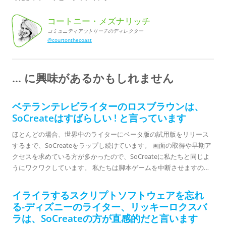
コートニー・メズナリッチ
コミュニティアウトリーチのディレクター
@courtonthecoast
コートニー・メズナリッチ, コミュニティアウトリーチのディレクター
... に興味があるかもしれません
ベテランテレビライターのロスブラウンは、
SoCreateはすばらしい ! と言っています
ほとんどの場合、世界中のライターにベータ版の試用版をリリース
するまで、SoCreateをラップし続けています。 画面の取得や早期ア
クセスを求めている方が多かったので、SoCreateに私たちと同じよ
うにワクワクしています。 私たちは脚本ゲームを中断させますの
で、私たちがそれを行うのを手伝っていただく必要があります。 し
かし、大きくなる進む前に、このプラットフォームが適切に構築さ
イライラするスクリプトソフトウェアを忘れ
れていることを確認する必要があります。そのためには、テレビの
る-ディズニーのライター、リッキーロクスバ
ベテランであるロスブラウンのような作家がスクリーンライティン
ラは、SoCreateの方が直感的だと言います
グソフトウェアを日常的なツールとして使用している何十人もの専