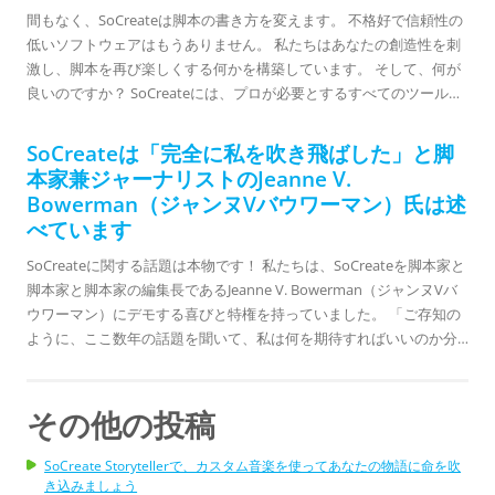
門家にインタビューします。 ブラウンは、脚本家、プロデューサ
間もなく、SoCreateは脚本の書き方を変えます。 不格好で信頼性の
ー、およびアンティオキア大学の執筆におけるMFAのディレクター
低いソフトウェアはもうありません。 私たちはあなたの創造性を刺
です...
激し、脚本を再び楽しくする何かを構築しています。 そして、何が
良いのですか？ SoCreateには、プロが必要とするすべてのツール
と、初心者のための必需品が揃っています。 ある意味で、私たちは
脚本を恐ろしくなくしています。 ですから、最初にプラットフォー
SoCreateは「完全に私を吹き飛ばした」と脚
ムを見せたとき、ディズニーの作家リッキー・ロックスバーグから
本家兼ジャーナリストのJeanne V.
の同じ感情を聞いて私たちは興奮しました。 リッキーは
Bowerman（ジャンヌVバウワーマン）氏は述
「Tangled：The Series（ラプンツェル ザ・シリーズ）」を執筆し、
べています
他のディズニーTV番組で定期的に取り組んでいますが、彼の成功に
もかかわらず、彼はまだ彼の初期のことを覚えています...
SoCreateに関する話題は本物です！ 私たちは、SoCreateを脚本家と
脚本家と脚本家の編集長であるJeanne V. Bowerman（ジャンヌVバ
ウワーマン）にデモする喜びと特権を持っていました。 「ご存知の
ように、ここ数年の話題を聞いて、私は何を期待すればいいのか分
かりませんでした。 ジャンヌはデモ後のインタビューで私たちに話
しました。 「私はすぐに本当に考えていました、本当に？ これはど
のように違うのでしょうか？ 非常に直感的であるように、それは非
その他の投稿
常に異なっており、私は次世代の作家を歓迎すると思います」と彼
女は説明した。 「変化は...
SoCreate Storytellerで、カスタム音楽を使ってあなたの物語に命を吹
き込みましょう