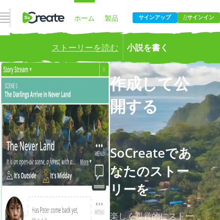
ナビゲーションを開く
ホーム
製品
サインアップ
サインイン
ストーリーを読む
小説を書く
価格設定
ブログ
誰でも使える脚本作成ソフトウェア!
作成して公
会社
開する
SoCreateであ
なたのストー
リーを
楽しく視覚的にストー