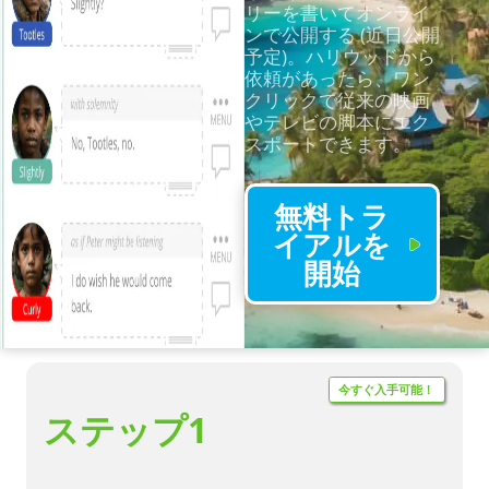
リーを書いてオンライ
ンで公開する (近日公開
予定)。ハリウッドから
依頼があったら、ワン
クリックで従来の映画
やテレビの脚本にエク
スポートできます。
無料トラ
イアルを
開始
今すぐ入手可能！
ステップ1