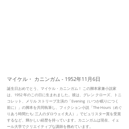
06
マイケル・
カニンガム
-
1952年11月6日
誕生日おめでとう、マイケル・カニンガム！ この脚本家兼小説家
は、1952 年のこの日に生まれました。彼は、グレン クローズ、トニ
コレット、メリル ストリープ主演の「Evening（いつか眠りにつく
前に）」の脚本を共同執筆し、フィクション小説「The Hours（めぐ
りあう時間たち: 三人のダロウェイ夫人）」でピュリスター賞を受賞
するなど、輝かしい経歴を持っています。カニンガムは現在、イェ
ール大学でクリエイティブな講師を務めています。