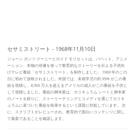
10
ー
セサミストリート
-
1968年11月10日
ジョーン ガンツ クーニーとロイド モリセットは、パペット、アニメ
ーション、本物の俳優を使って教育的なストーリーを伝える子供向
けテレビ番組「セサミストリート」を制作しました。 1969 年のこの
日に初めて放映されました。米国では、未就学児の約 95% がこの番
組を視聴し、8,500 万人を超えるアメリカの成人がこの番組を子供と
して視聴しました。番組の脚本家は、カリキュラム シートと脚本家
のノートを頼りに、ストーリーテリングとコメディを通じてカリキ
ュラムに基づいた番組を執筆するという課題に対処しています。 次
に、スクリプトがレビューされ、教育的で面白いコンテンツに関し
て最新であることを確認します。