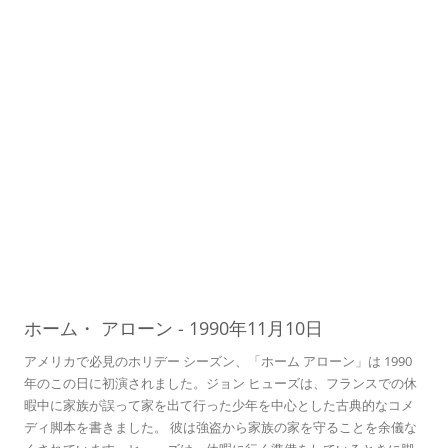
 アローン
10
ホーム・
アローン
-
1990年11月10日
アメリカで必見のホリデー シーズン、「ホーム アローン」は 1990
年のこの日に初演されました。ジョン ヒューズは、フランスでの休
暇中に家族が誤って家を出て行った少年を中心とした古典的なコメ
ディ脚本を書きました。 彼は強盗から家族の家を守ることを余儀な