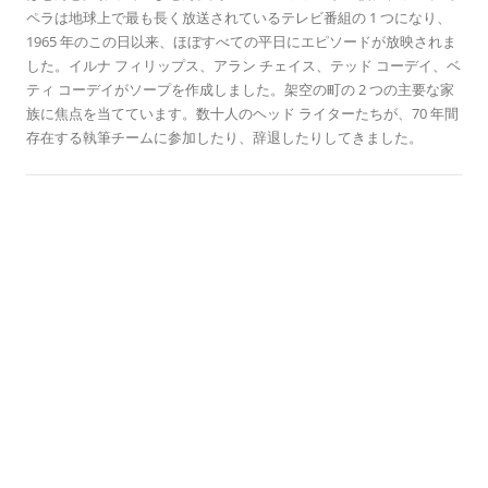
デ
ペラは地球上で最も長く放送されているテレビ番組の 1 つになり、
1965 年のこの日以来、ほぼすべての平日にエピソードが放映されま
した。イルナ フィリップス、アラン チェイス、テッド コーデイ、ベ
ティ コーデイがソープを作成しました。架空の町の 2 つの主要な家
族に焦点を当てています。数十人のヘッド ライターたちが、70 年間
存在する執筆チームに参加したり、辞退したりしてきました。
歴史のこの日に
エルム街の悪夢