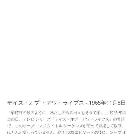
   ・アワ・ライブス
08
デイズ・オブ
・アワ・ライブス
-
1965年11月8日
「砂時計の砂のように、私たちの命の日々もそうです。」 1965 年の
この日、テレビ シリーズ「デイズ・オブ・アワ・ライブス」の冒頭
で、このオープニング タイトル シーケンスが初めて登場して以来、
ほとんど変わっていません。約 14,000 エピソードの後に​​、ソープ オ