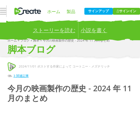
ナビゲーションを開く
ホーム
製品
サインアップ
サインイン
ストーリーを読む
小説を書く
価格設定
ブログ
ホーム
»
ブログ
»
脚本
»
今月の映画製作の歴史 - 2024 年 11 月のまとめ
Publish your stories to a global audience.
Try it now!
脚本ブログ
会社
2024/11/01
ポストする作家によって コートニー・メズナリッチ
3 関連記事
今月の映画製作の歴史 - 2024 年 11
月のまとめ
歴史のこの日に
暴力脱獄