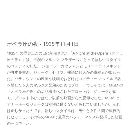
01
オペラ座の夜
-
1935年11月1日
1935 年の歴史上この日に初演された「A Night at the Opera（オペラ
座の夜）」は、主演のマルクス ブラザーズにとって新しいスタイル
のコメディでした。 ジョージ・カウフマンとモリー・ライスキンド
が脚本を書き、ジョーク、セリフ、物語に何人かの寄稿者が加わっ
た。パラマウントの映画や映画でおどけたコメディー スタイルで名
を馳せた 5 人のマルクス兄弟のためにブロードウェイでは、MGM の
「オペラ座の夜」のより構造化されたプロットは、ジョークが多
く、プロット中心ではない以前の映画からの脱却でした。MGM は、
アナーキーなジョークは女性に良くないと感じていましたが、それ
は正しかったのです。新しいスタイルは、男性と女性の間で興行的
にヒットし、その年のMGMで最高のパフォーマンスを発揮した映画
の一つでした。