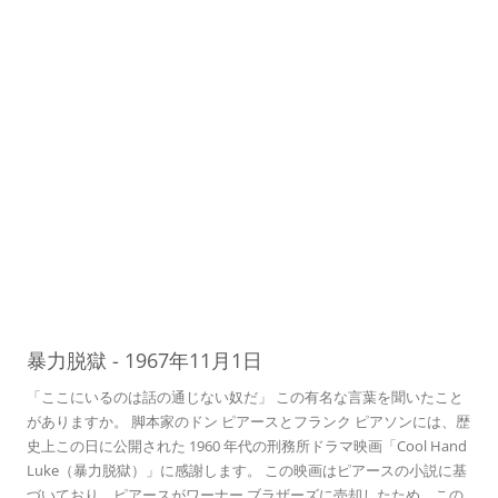
01
暴力脱獄
-
1967年11月1日
「ここにいるのは話の通じない奴だ」 この有名な言葉を聞いたこと
がありますか。 脚本家のドン ピアースとフランク ピアソンには、歴
史上この日に公開された 1960 年代の刑務所ドラマ映画「Cool Hand
Luke（暴力脱獄）」に感謝します。 この映画はピアースの小説に基
づいており、ピアースがワーナー ブラザーズに売却したため、この