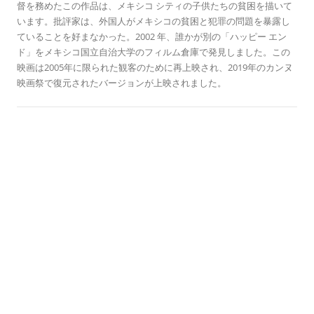
よ
督を務めたこの作品は、メキシコ シティの子供たちの貧困を描いて
います。批評家は、外国人がメキシコの貧困と犯罪の問題を暴露し
ていることを好まなかった。2002 年、誰かが別の「ハッピー エン
ド」をメキシコ国立自治大学のフィルム倉庫で発見しました。この
映画は2005年に限られた観客のために再上映され、2019年のカンヌ
映画祭で復元されたバージョンが上映されました。
歴史のこの日に
セサミストリート