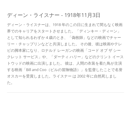
03
ディーン・ライスナー
-
1918年11月3日
ディーン・ライスナーは、1918 年のこの日に生まれて間もなく映画
界でのキャリアをスタートさせました。「ディンキー・ディーン」
として知られるわずか 4 歳のとき、「偽牧師」などの映画でチャー
リー・チャップリンなどと共演しました。 その後、彼は映画やテレ
ビの脚本家になり、ロナルド レーガンの映画「コード オブ ザ シー
クレット サービス」や、「ダーティ ハリー」などのクリント イース
トウッドの映画に出演しました。 彼は、人間の衣装を着た鳥が主演
する映画「Bill and Coo（ビルの冒険物語）」を監督したことで名誉
オスカーを受賞しました。ライスナー は 2002 年に自然死しまし
た。
歴史のこの日に
ハリー・ポッターと賢者の石