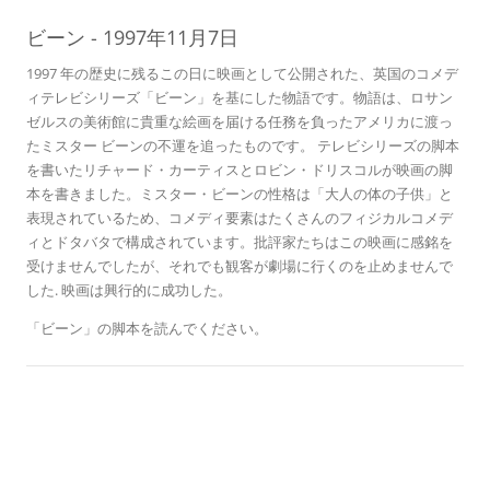
07
ス
よ
ビーン
-
1997年11月7日
1997 年の歴史に残るこの日に映画として公開された、英国のコメデ
ィテレビシリーズ「ビーン」を基にした物語です。物語は、ロサン
ゼルスの美術館に貴重な絵画を届ける任務を負ったアメリカに渡っ
たミスター ビーンの不運を追ったものです。 テレビシリーズの脚本
を書いたリチャード・カーティスとロビン・ドリスコルが映画の脚
本を書きました。ミスター・ビーンの性格は「大人の体の子供」と
表現されているため、コメディ要素はたくさんのフィジカルコメデ
ィとドタバタで構成されています。批評家たちはこの映画に感銘を
受けませんでしたが、それでも観客が劇場に行くのを止めませんで
した. 映画は興行的に成功した。
「ビーン」の脚本を読んでください。
歴史のこの日に
デイズ・オブ