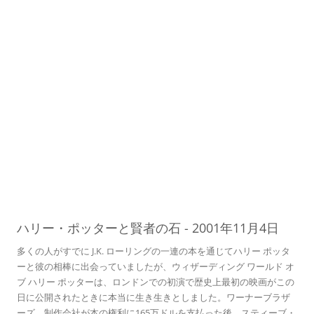
04
ハリー・ポッターと賢者の石
-
2001年11月4日
多くの人がすでに J.K. ローリングの一連の本を通じてハリー ポッタ
ーと彼の相棒に出会っていましたが、ウィザーディング ワールド オ
ブ ハリー ポッターは、ロンドンでの初演で歴史上最初の映画がこの
日に公開されたときに本当に生き生きとしました。ワーナーブラザ
ーズ。制作会社が本の権利に165万ドルを支払った後、スティーブ・