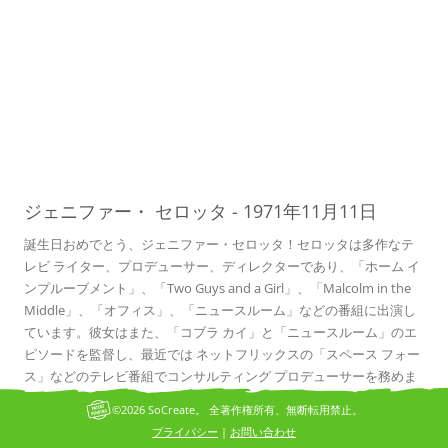
11
ジェニファー・
セロッタ
-
1971年11月11日
誕生日おめでとう、ジェニファー・セロッタ！セロッタは多作なテ
レビ ライター、プロデューサー、ディレクターであり、「ホーム イ
ンプルーブメント」、「Two Guys and a Girl」、「Malcolm in the
Middle」、「オフィス」、「ニュースルーム」などの番組に出演し
ています。彼女はまた、「コブラ カイ」と「ニュースルーム」のエ
ピソードを監督し、最近では ネットフリックスの「スペース フォー
ス」などのテレビ番組でコンサルティング プロデューサーを務めま
した。
©2026 SoCreate。 全著作権所有、無断転用禁止。
プライバシー
お問い合わせ
|