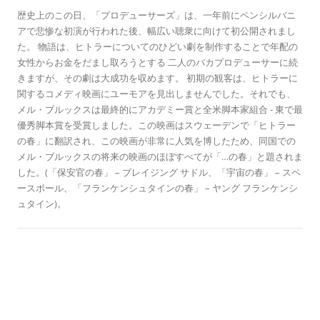
10
る
歴史上のこの日、「プロデューサーズ」は、一年前にペンシルバニ
アで悲惨な初演が行われた後、幅広い聴衆に向けて初公開されまし
た。 物語は、ヒトラーについてのひどい劇を制作することで年配の
女性からお金をだまし取ろうとする 二人のバカプロデューサーに続
きますが、その劇は大成功を収めます。 初期の観客は、ヒトラーに
関するコメディ映画にユーモアを見出しませんでした。それでも、
メル・ブルックスは最終的にアカデミー賞と全米脚本家組合 - 東で最
優秀脚本賞を受賞しました。この映画はスウェーデンで「ヒトラー
の春」に翻訳され、この映画が非常に人気を博したため、同国での
メル・ブルックスの将来の映画のほぼすべてが「…の春」と題されま
した。(「保安官の春」 – ブレイジング サドル、「宇宙の春」 – スペ
ースボール、「フランケンシュタインの春」 – ヤング フランケンシ
ュタイン)。
歴史のこの日に
ホーム・