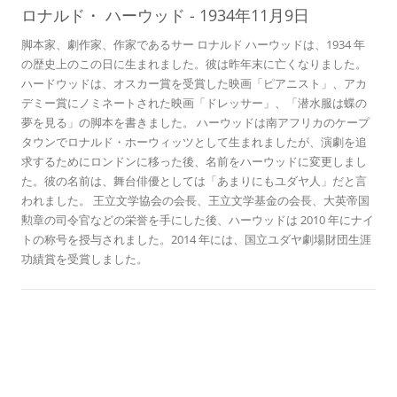
09
ロナルド・
ハーウッド
-
1934年11月9日
脚本家、劇作家、作家であるサー ロナルド ハーウッドは、1934 年
の歴史上のこの日に生まれました。彼は昨年末に亡くなりました。
ハードウッドは、オスカー賞を受賞した映画「ピアニスト」、アカ
デミー賞にノミネートされた映画「ドレッサー」、「潜水服は蝶の
夢を見る」の脚本を書きました。 ハーウッドは南アフリカのケープ
タウンでロナルド・ホーウィッツとして生まれましたが、演劇を追
求するためにロンドンに移った後、名前をハーウッドに変更しまし
た。彼の名前は、舞台俳優としては「あまりにもユダヤ人」だと言
われました。 王立文学協会の会長、王立文学基金の会長、大英帝国
勲章の司令官などの栄誉を手にした後、ハーウッドは 2010 年にナイ
トの称号を授与されました。2014 年には、国立ユダヤ劇場財団生涯
功績賞を受賞しました。
歴史のこの日に
忘れられた人々