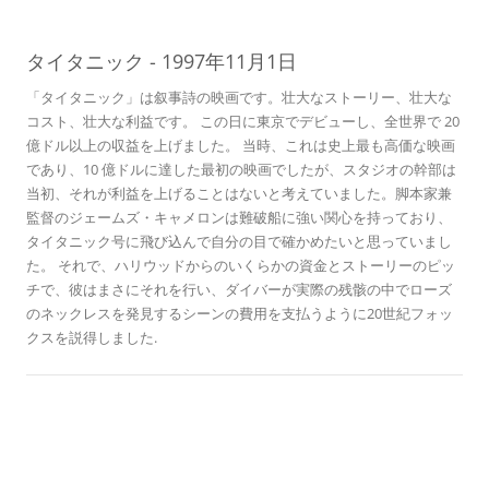
01
ン
タイタニック
-
1997年11月1日
「タイタニック」は叙事詩の映画です。壮大なストーリー、壮大な
コスト、壮大な利益です。 この日に東京でデビューし、全世界で 20
億ドル以上の収益を上げました。 当時、これは史上最も高価な映画
であり、10 億ドルに達した最初の映画でしたが、スタジオの幹部は
当初、それが利益を上げることはないと考えていました。脚本家兼
監督のジェームズ・キャメロンは難破船に強い関心を持っており、
タイタニック号に飛び込んで自分の目で確かめたいと思っていまし
た。 それで、ハリウッドからのいくらかの資金とストーリーのピッ
チで、彼はまさにそれを行い、ダイバーが実際の残骸の中でローズ
のネックレスを発見するシーンの費用を支払うように20世紀フォッ
クスを説得しました.
歴史のこの日に
アレステッド・