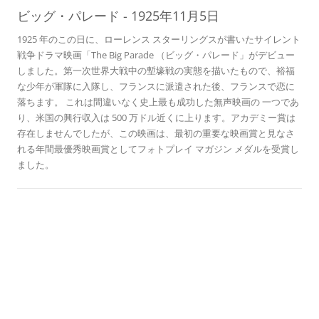
05
ン
ビッグ・パレード
-
1925年11月5日
1925 年のこの日に、ローレンス スターリングスが書いたサイレント
戦争ドラマ映画「The Big Parade （ビッグ・パレード」がデビュー
しました。第一次世界大戦中の塹壕戦の実態を描いたもので、裕福
な少年が軍隊に入隊し、フランスに派遣された後、フランスで恋に
落ちます。 これは間違いなく史上最も成功した無声映画の 一つであ
り、米国の興行収入は 500 万ドル近くに上ります。アカデミー賞は
存在しませんでしたが、この映画は、最初の重要な映画賞と見なさ
れる年間最優秀映画賞としてフォトプレイ マガジン メダルを受賞し
ました。
歴史のこの日に
マイケル・
   カニンガム