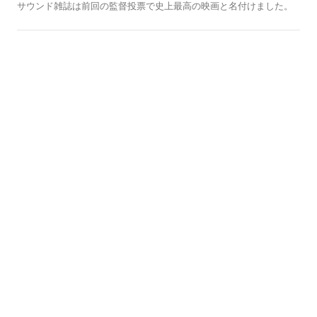
本
サウンド雑誌は前回の監督投票で史上最高の映画と名付けました。
歴史のこの日に
ディーン・ライスナー