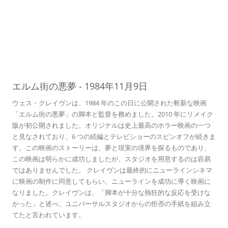
09
エルム街の悪夢
-
1984年11月9日
ウェス・クレイヴンは、1984 年のこの日に公開された斬新な映画
「エルム街の悪夢」の脚本と監督を務めました。2010 年にリメイク
版が初公開されました。オリジナルは史上最高のホラー映画の一つ
と見なされており、6 つの続編とテレビショーのスピンオフが続きま
す。この映画のストーリーは、夢と現実の境界を探るものであり、
この映画は明らかに成功しましたが、スタジオを用意するのは容易
ではありませんでした。 クレイヴンは最終的にニューラインシネマ
に映画の制作に同意してもらい、ニューラインを成功に導く映画に
なりました。クレイヴンは、「脚本が十分な熱狂的な反応を受けな
かった」と述べ、ユニバーサルスタジオからの拒否の手紙を組み立
てたと言われています。