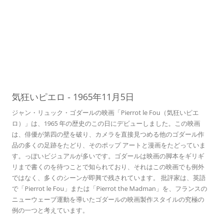
05
気狂いピエロ
-
1965年11月5日
ジャン・リュック・ゴダールの映画「Pierrot le Fou（気狂いピエ
ロ）」は、1965 年の歴史のこの日にデビューしました。この映画
は、俳優が第四の壁を破り、カメラを直接見つめる他のゴダール作
品の多くの足跡をたどり、そのポップ アートと漫画をたどっていま
す。っぽいビジュアルが多いです。ゴダールは映画の脚本をギリギ
リまで書くのを待つことで知られており、それはこの映画でも例外
ではなく、多くのシーンが即興で残されています。 批評家は、英語
で「Pierrot le Fou」または「Pierrot the Madman」を、フランスの
ニューウェーブ運動を導いたゴダールの映画製作スタイルの究極の
例の一つと考えています。