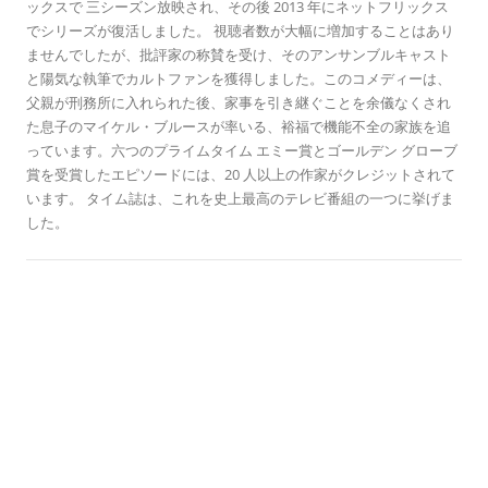
ッ
ックスで 三シーズン放映され、その後 2013 年にネットフリックス
でシリーズが復活しました。 視聴者数が大幅に増加することはあり
ませんでしたが、批評家の称賛を受け、そのアンサンブルキャスト
と陽気な執筆でカルトファンを獲得しました。このコメディーは、
父親が刑務所に入れられた後、家事を引き継ぐことを余儀なくされ
た息子のマイケル・ブルースが率いる、裕福で機能不全の家族を追
っています。六つのプライムタイム エミー賞とゴールデン グローブ
賞を受賞したエピソードには、20 人以上の作家がクレジットされて
います。 タイム誌は、これを史上最高のテレビ番組の一つに挙げま
した。
歴史のこの日に
東京物語