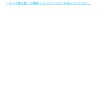
よ
「オペラ座の夜」の脚本トランスクリプトを読んでください。
歴史のこの日に
タイタニック