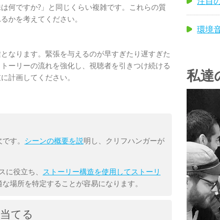
注目
は何ですか?」と同じくらい複雑です。これらの質
れるかを考えてください。
環境音
鍵となります。緊張を与えるのが早すぎたり遅すぎた
ストーリーの流れを強化し、視聴者を引きつけ続ける
私達
重に計画してください。
欠です。
シーンの概要を説
明し、クリフハンガーが
スに役立ち、
ストーリー構造を使用してストーリ
適な場所を特定することが容易になります。
当てる