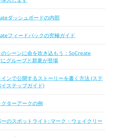
reateダッシュボードの内部
reateフィードバックの究極ガイド
のシーンに命を吹き込もう：SoCreate
terにグループと群衆が登場
ラインで公開するストーリーを書く方法 (ステ
バイステップガイド)
ラクターアークの例
バーのスポットライト: マーク・ウェイクリー