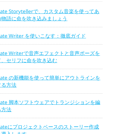
eate Storytellerで、カスタム音楽を使ってあ
の物語に命を吹き込みましょう
reate Writer を使いこなす：徹底ガイド
reate Writerで音声エフェクトと音声ポーズを
て、セリフに命を吹き込む
reate の新機能を使って簡単にアウトラインを
する方法
reate 脚本ソフトウェアでトランジションを編
る方法
reateにプロジェクトベースのストーリー作成
を導入します