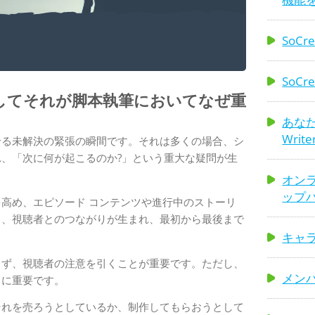
SoC
ガイド
SoC
してそれが脚本執筆においてなぜ重
あなた
Wri
せる未解決の緊張の瞬間です。それは多くの場合、シ
、「次に何が起こるのか?」という重大な疑問が生
オン
ップ
高め、エピソード コンテンツや進行中のストーリ
と、視聴者とのつながりが生まれ、最初から最後まで
キャ
らず、視聴者の注意を引くことが重要です。ただし、
メン
らに重要です。
それを売ろうとしているか、制作してもらおうとして