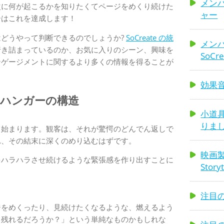
メン
次に何が起こるかを知りたくてページをめくり続けた
ャー
ーはこれを達成します！
どうやって判断できるのでしょうか?
SoCreate の統
メン
行き詰まっているのか、お気に入りのシーン、興味を
SoC
ンゲージメントに関するより多くの情報を得ることが
効果
ハンガーの構造
小道具
りま
て始まります。観客は、それが驚愕のどんでん返しで
れ、その結末に深くのめり込むはずです。
映画製
をハラハラさせ続けるような緊張感を作り出すことに
Sto
注目の
ジをめくったり、見続けたくなるような、燃えるよう
き残れるだろうか？」という単純なものかもしれな