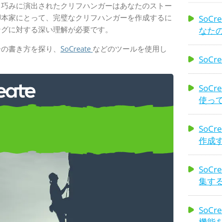
、巧みに演出されたクリフハンガーはあなたのストー
脚本家にとって、完璧なクリフハンガーを作成するに
SoCr
ングに対する深い理解が必要です。
なた
ーの書き方を探り、
SoCreate
などのツールを使用し
SoC
SoC
使っ
SoC
の書き方
作成
SoC
集す
SoC
機能