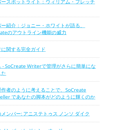
バースポットライト：ウィリアム・フレッチ
バー紹介：ジョニー・ホワイトが語る、
reateのアウトライン機能の威力
音に関する完全ガイド
 - SoCreate Writerで管理がさらに簡単にな
した
作者のように考えることで、SoCreate
ryteller であなたの脚本がどのように輝くのか
メンバー: アニステトゥス ノンソ ダイク