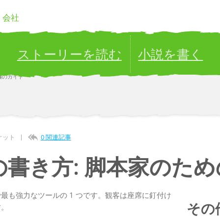
会社
ストーリーを読む
小説を書く
極のガイド
Publish your stories to a global audience.
Try it now!
ケット
0 関連記事
書き方: 脚本家のた
最も強力なツールの 1 つです。観客は座席に釘付け
その
す。