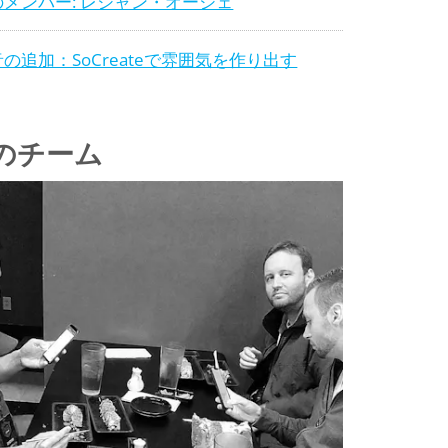
のメンバー: レジャン・オージェ
の追加：SoCreateで雰囲気を作り出す
のチーム