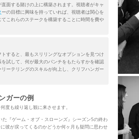
が直面する賭けの上に構築されます。視聴者がキャ
タ
ーの目標に興味を持っていれば、視聴者は関心を
じてこれらのステークを構築することに時間を費や
フトすると、最もスリリングなオプションを見つけ
張を試して、何が最大のパンチをもたらすかを確認
ーリーテリングのスキルが向上し、クリフハンガー
ンガーの例
、何度も繰り返し観に来させます。
いた『ゲーム・オブ・スローンズ』シーズン5の終わ
者に彼が戻ってくるのかどうか何ヶ月も疑問に思わせ