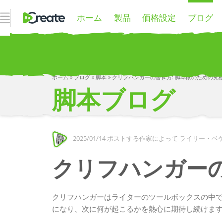
ホーム
製品
価格設定
ブログ
ナビゲーションを開く
ホーム
»
ブログ
»
脚本
»
クリフハンガーの書き方: 脚本家のための究
脚本ブログ
2025/01/14
ポストする作家によって ライリー・ベ
クリフハンガーの
クリフハンガーはライターのツールボックスの中で
になり、次に何が起こるかを熱心に期待し続けま