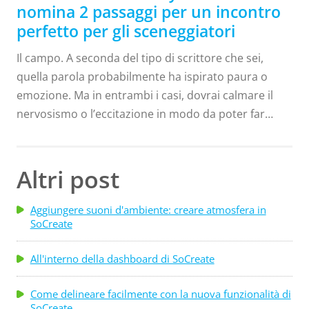
"Pazzo di te". Aveva un sacco di battute da
nomina 2 passaggi per un incontro
raccontare e sembrava che scorressero tutte così
perfetto per gli sceneggiatori
facilmente. Ha avuto abbastanza esperienza per
Il campo. A seconda del tipo di scrittore che sei,
capire cosa è divertente, e ha visto abbastanza
quella parola probabilmente ha ispirato paura o
errori anche per dare consigli molto seri sulla
emozione. Ma in entrambi i casi, dovrai calmare il
carriera di sceneggiatrice. Monica ha osservato gli
nervosismo o l’eccitazione in modo da poter far
scrittori nel corso della sua carriera e dice di vederli
capire il tuo punto di vista alle persone che
fare...
detengono il potere per ottenere la produzione della
tua sceneggiatura. Danny Manus era una di quelle
Altri post
persone. Ora, l'ex dirigente dello sviluppo ha
trasformato la sua esperienza in una carriera di
Aggiungere suoni d'ambiente: creare atmosfera in
SoCreate
coaching di successo per aspiranti scribi, chiamata
No BullScript Consulting. Ha un modo molto chiaro
All'interno della dashboard di SoCreate
di descrivere l'incontro perfetto, anche se, come dice
lui, "non esiste un modo giusto, c'è solo un...
Come delineare facilmente con la nuova funzionalità di
SoCreate