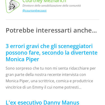
Courtney Meznarich
Direttore della sensibilizzazione della comunità
sensibilizzazione
@courtonthecoast
comunità
Courtney
Meznarich,
Direttore
della
della
Potrebbe interessarti anche...
3 errori gravi che gli sceneggiatori
possono fare, secondo la divertente
Monica Piper
Sono sorpreso che tu non mi senta ridacchiare per
gran parte della nostra recente intervista con
Monica Piper, una scrittrice, comica e produttrice
vincitrice di un Emmy il cui nome potresti
riconoscere da programmi di successo come
"Roseanne", "Rugrats", " Aaahh!!! Veri mostri" e
L'ex esecutivo Danny Manus