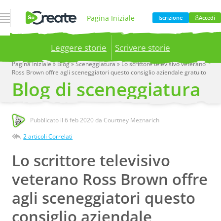
Apri Navigazione
Pagina Iniziale
Iscrizione
Accedi
Leggere storie
Scrivere storie
Prodotto
Prezzi
Pagina Iniziale
»
Blog
»
Sceneggiatura
»
Lo scrittore televisivo veterano
Ross Brown offre agli sceneggiatori questo consiglio aziendale gratuito
Publish your stories to a global audience.
Try it
Blog di sceneggiatura
now!
Blog
Azienda
Pubblicato il
6 feb 2020
da Courtney Meznarich
2 articoli Correlati
Lo scrittore televisivo
veterano Ross Brown offre
agli sceneggiatori questo
consiglio aziendale