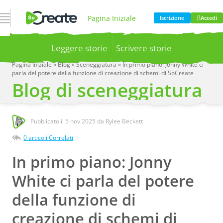
Apri Navigazione
Pagina Iniziale
Iscrizione
Accedi
Leggere storie
Scrivere storie
Prodotto
Prezzi
Pagina Iniziale
»
Blog
»
Sceneggiatura
»
In primo piano: Jonny White ci
parla del potere della funzione di creazione di schemi di SoCreate
Publish your stories to a global audience.
Try it
Blog di sceneggiatura
now!
Blog
Azienda
Pubblicato il
5 nov 2025
da Rylee Beckett
0 articoli Correlati
In primo piano: Jonny
White ci parla del potere
della funzione di
creazione di schemi di