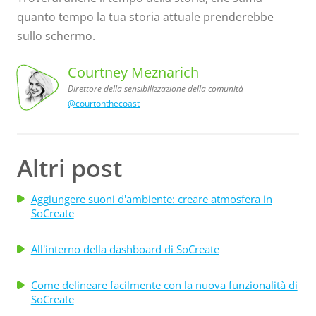
quanto tempo la tua storia attuale prenderebbe
sullo schermo.
Courtney Meznarich
Direttore della sensibilizzazione della comunità
sensibilizzazione
@courtonthecoast
comunità
Courtney
Meznarich,
Direttore
della
della
Altri post
Aggiungere suoni d'ambiente: creare atmosfera in
SoCreate
All'interno della dashboard di SoCreate
Come delineare facilmente con la nuova funzionalità di
SoCreate