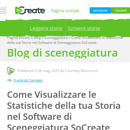
Apri Navigazione
Pagina Iniziale
Iscrizione
Accedi
Leggere storie
Scrivere storie
Prodotto
Prezzi
Pagina Iniziale
»
Blog
»
Sceneggiatura
»
Come Visualizzare le Statistiche
della tua Storia nel Software di Sceneggiatura SoCreate
Publish your stories to a global audience.
Try it
Blog di sceneggiatura
now!
Blog
Azienda
Pubblicato il
26 mag 2023
da Courtney Meznarich
0 articoli Correlati
Come Visualizzare le
Statistiche della tua Storia
nel Software di
Sceneggiatura SoCreate