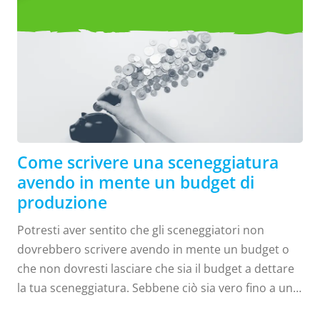
lasciarla su uno scaffale a raccogliere polvere. Ecco
Scrivi una sceneggiatura
come guadagnare con la tua sceneggiatura. La prima
tenendo presente il budget di
cosa che probabilmente viene in mente è vendere la
produzione
tua sceneggiatura a una società di produzione o
garantirne un'opzione. Come si fa? Ci sono alcune
possibilità...
Come scrivere una sceneggiatura
avendo in mente un budget di
produzione
Potresti aver sentito che gli sceneggiatori non
dovrebbero scrivere avendo in mente un budget o
che non dovresti lasciare che sia il budget a dettare
la tua sceneggiatura. Sebbene ciò sia vero fino a un
certo punto, essere consapevoli del budget è