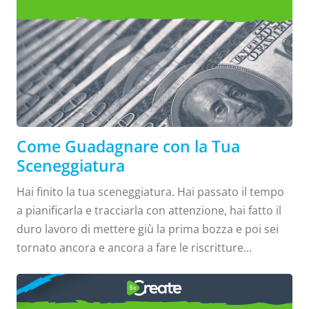
quanti tu o io abbiamo mai avuto nei nostri conti
Guadagna con la Tua
bancari. All'ultima verifica, il costo medio di un
Sceneggiatura
lungometraggio indipendente si aggirava intorno ai
750.000 $. Ora, se non hai intenzione di riprendere il
costo di creazione del tuo film e per caso hai degli
investitori cinematografici che non cercano un
ritorno, wow ... hai fatto un buon affare! È ...
Come Guadagnare con la Tua
Sceneggiatura
Hai finito la tua sceneggiatura. Hai passato il tempo
a pianificarla e tracciarla con attenzione, hai fatto il
duro lavoro di mettere giù la prima bozza e poi sei
tornato ancora e ancora a fare le riscritture
necessarie. Congratulazioni, finire una sceneggiatura
COME
non è un'impresa da poco! Ma ora cosa fai? La vendi,
la iscrivi a concorsi, o provi a farla realizzare? Non