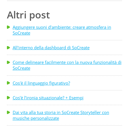
essenziale per uno scrittore. Come sceneggiatore,
dovresti sapere se stai proponendo un blockbuster
Altri post
da 150 milioni di dollari o un film da 2 milioni di
dollari. Tenere presente il budget può quindi aiutarti
Aggiungere suoni d'ambiente: creare atmosfera in
SoCreate
a commercializzare la tua sceneggiatura di
conseguenza e a portarla a persone che possono
All'interno della dashboard di SoCreate
realizzarla o raccogliere fondi per produrla tu
stesso. Quali cose influiscono sul budget di una
Come delineare facilmente con la nuova funzionalità di
sceneggiatura? Come scrivere per contenere i costi?
SoCreate
Continua a leggere per scoprire come...
Cos'è il linguaggio figurativo?
Cos’è l’ironia situazionale? + Esempi
Dai vita alla tua storia in SoCreate Storyteller con
musiche personalizzate