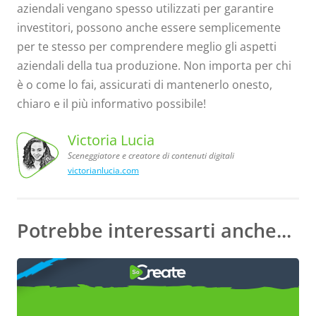
aziendali vengano spesso utilizzati per garantire
investitori, possono anche essere semplicemente
per te stesso per comprendere meglio gli aspetti
aziendali della tua produzione. Non importa per chi
è o come lo fai, assicurati di mantenerlo onesto,
chiaro e il più informativo possibile!
Victoria Lucia
Sceneggiatore e creatore di contenuti digitali
victorianlucia.com
Sceneggiatore
Victoria
Lucia,
e creatore
di contenuti
digitali
Potrebbe interessarti anche...
COME FARE
Creare un Budget per il Tuo