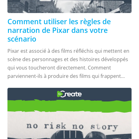
Comment utiliser les règles de
narration de Pixar dans votre
scénario
Pixar est associé à des films réfléchis qui mettent en
scène des personnages et des histoires développés
qui vous toucheront directement. Comment
parviennent-ils à produire des films qui frappent
directement au cœur de l'action ? En 2011, Emma
Coats, ancienne artiste de story-board de Pixar, a
tweeté un ensemble de règles de narration qu'elle a
Qu'est-ce qui fait une bonne
apprises en travaillant chez Pixar. Ces règles sont
désormais connues sous le nom de "Les 22 règles du
histoire ?
conte de Pixar"...