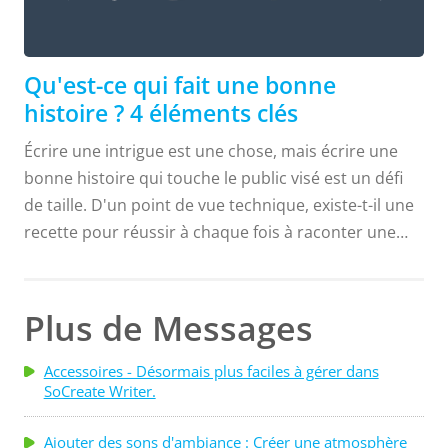
4 éléments clés
Qu'est-ce qui fait une bonne
histoire ? 4 éléments clés
Écrire une intrigue est une chose, mais écrire une
bonne histoire qui touche le public visé est un défi
de taille. D'un point de vue technique, existe-t-il une
recette pour réussir à chaque fois à raconter une
histoire ? Explorez les quatre éléments d'une bonne
histoire pour faire de votre prochain projet le plus
convaincant qui soit ! Une bonne histoire engage le
Plus de Messages
public et lui donne le sentiment d'être connecté à
elle...
Accessoires - Désormais plus faciles à gérer dans
SoCreate Writer.
Ajouter des sons d'ambiance : Créer une atmosphère