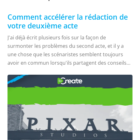
Comment accélérer la rédaction de
votre deuxième acte
J'ai déjà écrit plusieurs fois sur la façon de
surmonter les problèmes du second acte, et il y a
une chose que les scénaristes semblent toujours
avoir en commun lorsqu'ils partagent des conseils
sur le sujet : “Oui, les seconds actes sont nuls". Je n'ai
COMMENT
pas encore rencontré un scénariste qui adore écrire
le deuxième acte de son scénario, et cela inclut le
scénariste de Disney Ricky Roxburgh ("Big Hero 6 :
utiliser les règles de narration
The Series", "Saving Santa", "Rapunzel's Tangled
de Pixar dans votre scénario
Adventure"), que je cite ci-dessus...