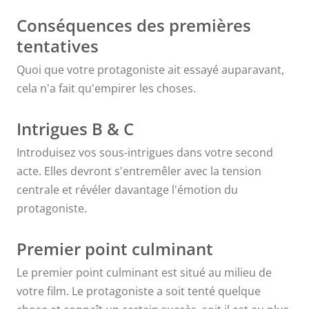
sépare en deux
Conséquences des premières
tentatives
actes
Quoi que votre protagoniste ait essayé auparavant,
différents,
cela n'a fait qu'empirer les choses.
donc c'est
Intrigues B & C
Introduisez vos sous-intrigues dans votre second
presque
acte. Elles devront s'entremêler avec la tension
comme l'acte
centrale et révéler davantage l'émotion du
protagoniste.
2A et l'acte 2B.
Premier point culminant
Ensuite, je
Le premier point culminant est situé au milieu de
votre film. Le protagoniste a soit tenté quelque
divise chacune