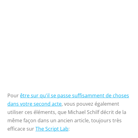
Scénariste
Ricky Roxburgh
“
La raison pour
laquelle les
Pour
être sur qu'il se passe suffisamment de choses
seconds actes
dans votre second acte
, vous pouvez également
utiliser ces éléments, que Michael Schilf décrit de la
sont
même façon dans un ancien article, toujours très
efficace sur
The Script Lab
:
intimidants est