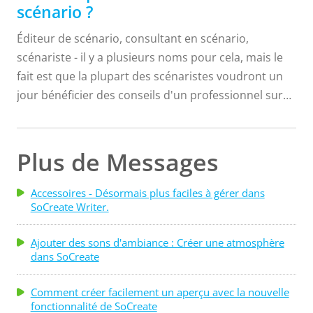
scénario ?
Éditeur de scénario, consultant en scénario,
scénariste - il y a plusieurs noms pour cela, mais le
fait est que la plupart des scénaristes voudront un
jour bénéficier des conseils d'un professionnel sur
leurs scénarios. Comment trouver un éditeur de
scénario en qui vous pouvez avoir confiance ? Que
devez-vous rechercher avant d'en engager un ?
Plus de Messages
Aujourd'hui, je vais vous expliquer comment trouver
un éditeur qui vous aidera à améliorer
Accessoires - Désormais plus faciles à gérer dans
SoCreate Writer.
considérablement votre scénario ! Suivez les étapes
suivantes...
Ajouter des sons d'ambiance : Créer une atmosphère
dans SoCreate
Comment créer facilement un aperçu avec la nouvelle
fonctionnalité de SoCreate