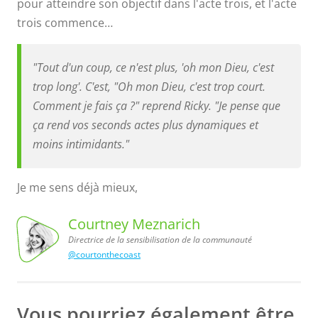
pour atteindre son objectif dans l'acte trois, et l'acte
trois commence…
"Tout d'un coup, ce n'est plus, 'oh mon Dieu, c'est
trop long'. C'est, "Oh mon Dieu, c'est trop court.
Comment je fais ça ?" reprend Ricky. "Je pense que
ça rend vos seconds actes plus dynamiques et
moins intimidants."
Je me sens déjà mieux,
Courtney Meznarich
Directrice de la sensibilisation de la communauté
@courtonthecoast
de la sensibilisation
de la communauté
Courtney
Meznarich,
Directrice
Vous pourriez également être