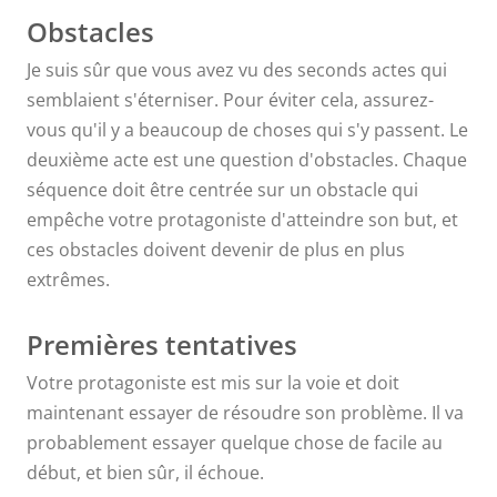
qu'ils sont
Obstacles
Je suis sûr que vous avez vu des seconds actes qui
deux fois plus
semblaient s'éterniser. Pour éviter cela, assurez-
vous qu'il y a beaucoup de choses qui s'y passent. Le
longs que les
deuxième acte est une question d'obstacles. Chaque
séquence doit être centrée sur un obstacle qui
autres. Ce que
empêche votre protagoniste d'atteindre son but, et
je fais, c'est
ces obstacles doivent devenir de plus en plus
extrêmes.
que je
Premières tentatives
compartimente
Votre protagoniste est mis sur la voie et doit
mon deuxième
maintenant essayer de résoudre son problème. Il va
probablement essayer quelque chose de facile au
acte. Je le
début, et bien sûr, il échoue.