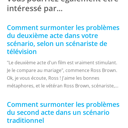
intéressé par...
Comment surmonter les problèmes
du deuxième acte dans votre
scénario, selon un scénariste de
télévision
"Le deuxième acte d'un film est vraiment stimulant.
Je le compare au mariage", commence Ross Brown.
Ok, je vous écoute, Ross ! J'aime les bonnes
métaphores, et le vétéran Ross Brown, scénariste,
réalisateur et producteur de télévision ("Step by
Step", "The Cosby Show", "National Lampoon's
Comment surmonter les problèmes
Vacation") en a quelques unes très intéressantes
du second acte dans un scénario
dans sa manche. Après tout, il est le directeur du
traditionnel
programme de maîtrise en beaux-arts de l'université