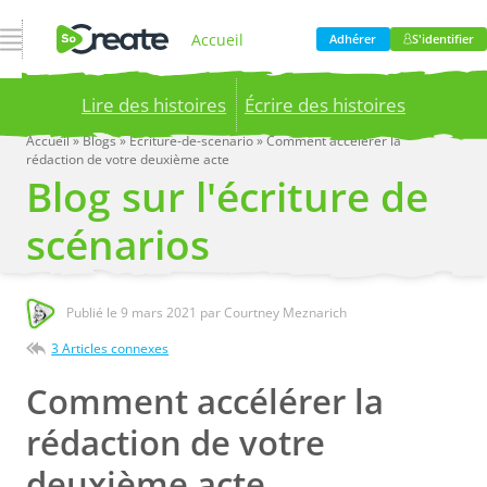
Ouvrir la navigation
Accueil
Adhérer
S'identifier
Lire des histoires
Écrire des histoires
Produit
Accueil
»
Blogs
»
Ecriture-de-scenario
»
Comment accélérer la
rédaction de votre deuxième acte
Publish your stories to a global audience.
Try it
Blog sur l'écriture de
now!
Tarification
scénarios
Blog
Publié le
9 mars 2021
par Courtney Meznarich
3 Articles connexes
Entreprise
Comment accélérer la
rédaction de votre
deuxième acte