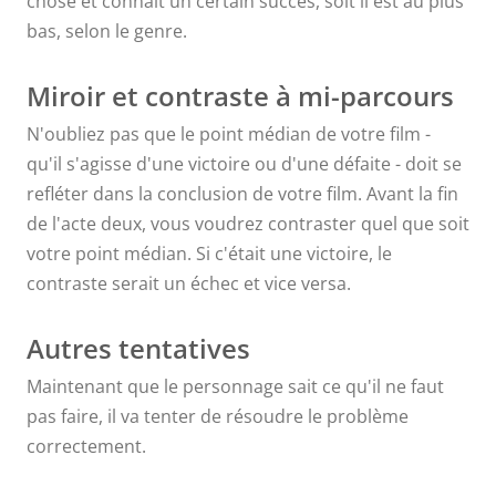
chose et connaît un certain succès, soit il est au plus
de ces moitiés,
bas, selon le genre.
donc je traite
Miroir et contraste à mi-parcours
N'oubliez pas que le point médian de votre film -
cela comme si
qu'il s'agisse d'une victoire ou d'une défaite - doit se
refléter dans la conclusion de votre film. Avant la fin
j'écrivais un
de l'acte deux, vous voudrez contraster quel que soit
plus petit
votre point médian. Si c'était une victoire, le
contraste serait un échec et vice versa.
scénario dans
Autres tentatives
ce scénario,
Maintenant que le personnage sait ce qu'il ne faut
mentalement,
pas faire, il va tenter de résoudre le problème
correctement.
et cela le rend