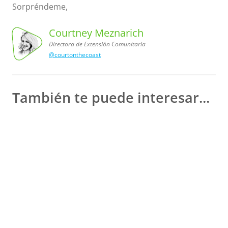
Sorpréndeme,
Courtney Meznarich
Directora de Extensión Comunitaria
@courtonthecoast
Comunitaria
Courtney
Meznarich,
Directora
de Extensión
También te puede interesar...
Qué
Pueden