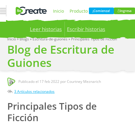
Abrir navegación
Inicio
Producto
¡Comienza!
Ingresa
Leer historias
Escribir historias
Precios
Blog
Inicio
»
Blogs
»
Escritura-de-guiones
»
Principales Tipos de Ficción
Blog de Escritura de
Publish your stories to a global audience.
Try it
now!
Compania
Guiones
Publicado el
17 feb 2022
por Courtney Meznarich
3 Artículos relacionados
Principales Tipos de
Ficción