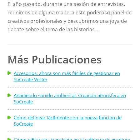
El año pasado, durante una sesión de entrevistas,
estas reglas con ustedes y les explicaré . . .
reunimos de alguna manera este poderoso panel de
creativos profesionales y descubrimos una joya de
debate sobre el tema de las historias,
específicamente, por qué escribimos historias. Lee a
continuación las citas inspiradoras de la entrevista o
tómate cinco minutos para encontrar inspiración
Más Publicaciones
para escribir. En el debate se presentan algunos de
nuestros escritores favoritos de varios entornos.
Accesorios: ahora son más fáciles de gestionar en
SoCreate Writer
Jonathan Maberry es uno de los autores de
suspenso más vendidos del New York Times, escritor
Añadiendo sonido ambiental: Creando atmósfera en
de cómics, dramaturgo y profesor. Jeanne V.
SoCreate
Bowerman es guionista ...
Cómo delinear fácilmente con la nueva función de
SoCreate
Cómo editar una transición en el software de escritura