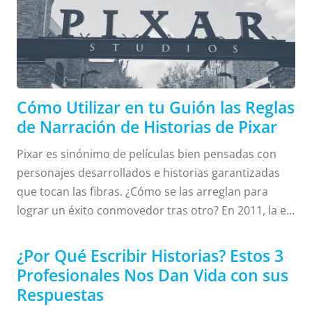
acerca de
Pixar
la
Narración
Cómo Utilizar en tu Guión las Reglas
de Narración de Historias de Pixar
de
Pixar es sinónimo de películas bien pensadas con
personajes desarrollados e historias garantizadas
que tocan las fibras. ¿Cómo se las arreglan para
Historias
lograr un éxito conmovedor tras otro? En 2011, la ex
artista de storyboard de Pixar Emma Coats tuiteó
una colección de reglas de narración de historias
¿Por Qué Escribir Historias? Estos 3
que aprendió al trabajar en Pixar. Estas reglas se
Profesionales Nos Dan Vida con sus
han hecho conocidas como las “22 Reglas de la
Respuestas
Narración de Historias de Pixar”. Hoy, compartiré