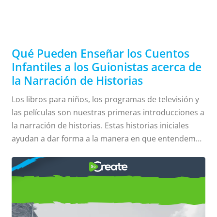
Enseñar los
Cuentos
Qué Pueden Enseñar los Cuentos
Infantiles a los Guionistas acerca de
la Narración de Historias
Infantiles a
Los libros para niños, los programas de televisión y
las películas son nuestras primeras introducciones a
la narración de historias. Estas historias iniciales
los
ayudan a dar forma a la manera en que entendemos
e interactuamos con el mundo. Su valor no se pierde
CÓMO
después de que crecemos; al contrario, los cuentos
Guionistas
infantiles pueden ayudarnos a aprender una o dos
cosas acerca de la escritura de guiones. Más simple
Utilizar en tu Guión las Reglas
es a menudo mejor . . .
de Narración de Historias de