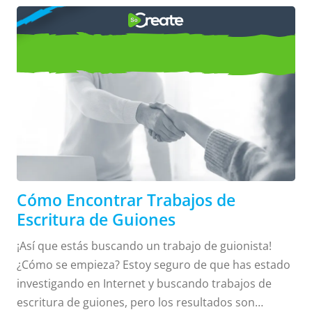
CÓMO
presento 5 ejemplos de escritura de guiones para
Partes de
las partes clave de un guión tradicional. Portada: tu
portada debe tener la mínima información posible.
Encontrar Trabajos de
No debe parecer demasiado recargada. Debes
un Guión
Escritura de Guiones
asegurarte de incluir el TÍTULO (en mayúsculas),
seguido de "Escrito por" en la siguiente línea,
seguido del nombre del escritor debajo de eso, y la
Tradicional
información de contacto en la esquina inferior
derecha o izquierda . . .
Cómo Encontrar Trabajos de
Escritura de Guiones
¡Así que estás buscando un trabajo de guionista!
¿Cómo se empieza? Estoy seguro de que has estado
investigando en Internet y buscando trabajos de
escritura de guiones, pero los resultados son