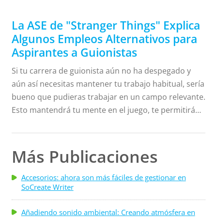
dudosos y no siempre son muy útiles o específicos.
En el pasado, parecía que un escritor podía meterse
La ASE de "Stranger Things" Explica
en un estudio y encontrar trabajo en una sala de
Algunos Empleos Alternativos para
guionistas, pero hoy en día las formas en que los
Aspirantes a Guionistas
guionistas irrumpen en la industria son variadas y
Si tu carrera de guionista aún no ha despegado y
diversas, y probablemente no llegarías muy lejos . . .
aún así necesitas mantener tu trabajo habitual, sería
bueno que pudieras trabajar en un campo relevante.
Esto mantendrá tu mente en el juego, te permitirá
establecer conexiones con personas de ideas afines
y aprenderás más sobre el negocio del cine y la
televisión. Tenemos por ejemplo a Caitlin
Más Publicaciones
Schneiderhan. Es una guionista con muchos elogios
a su nombre, incluyendo ser nombrada una de las
Accesorios: ahora son más fáciles de gestionar en
SoCreate Writer
25 Mejores Guionistas para Ver por la revista
MovieMaker. Sus guiones han sido presentados en
Añadiendo sonido ambiental: Creando atmósfera en
las competiciones AMC One Hour Pilot . . .