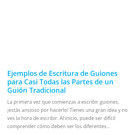
Ejemplos
de
Escritura
de Guiones
Ejemplos de Escritura de Guiones
para Casi Todas las Partes de un
Guión Tradicional
para Casi
La primera vez que comienzas a escribir guiones,
¡estás ansioso por hacerlo! Tienes una gran idea y no
ves la hora de escribir. Al inicio, puede ser difícil
Todas las
comprender cómo deben ser los diferentes
aspectos de un guión tradicional. Así que aquí te