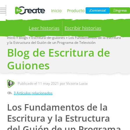
Abrir navegación
Inicio
Producto
¡Comienza!
Ingresa
Leer historias
Escribir historias
Precios
Blog
Inicio
»
Blogs
»
Escritura-de-guiones
»
Los Fundamentos de la Escritura
y la Estructura del Guión de un Programa de Televisión
Publish your stories to a global audience.
Try it
Blog de Escritura de
now!
Compania
Guiones
Publicado el
11 may 2021
por Victoria Lucia
3 Artículos relacionados
Los Fundamentos de la
Escritura y la Estructura
del Guión de un Programa