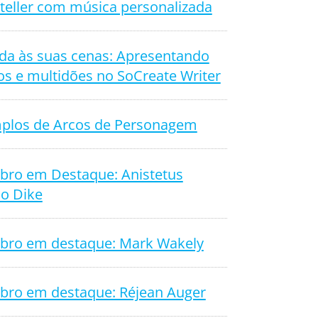
teller com música personalizada
ida às suas cenas: Apresentando
os e multidões no SoCreate Writer
plos de Arcos de Personagem
ro em Destaque: Anistetus
o Dike
ro em destaque: Mark Wakely
ro em destaque: Réjean Auger