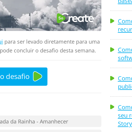
base
Como
recu
ui
para ser levado diretamente para uma
Como
 pode concluir o desafio desta semana.
softw
o desafio
Como
publi
Como
seu r
ntada da Rainha - Amanhecer
Story