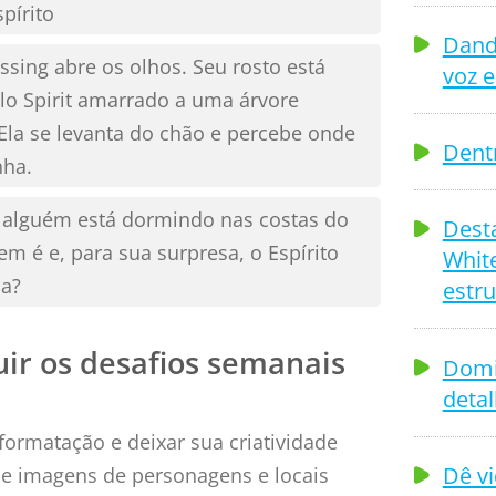
pírito
Dand
essing abre os olhos. Seu rosto está
voz e
valo Spirit amarrado a uma árvore
Ela se levanta do chão e percebe onde
Dent
nha.
e alguém está dormindo nas costas do
Dest
uem é e, para sua surpresa, o Espírito
White
sa?
estru
uir os desafios semanais
Domi
deta
ormatação e deixar sua criatividade
Dê vi
 de imagens de personagens e locais