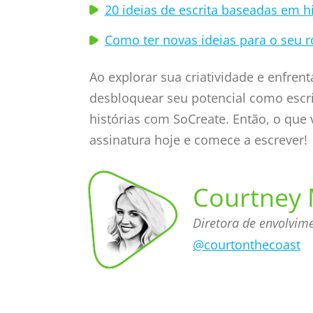
20 ideias de escrita baseadas em hi
Como ter novas ideias para o seu r
Ao explorar sua criatividade e enfren
desbloquear seu potencial como escrit
histórias com SoCreate. Então, o que
assinatura hoje e comece a escrever!
Courtney 
Diretora de envolvi
@courtonthecoast
a comunidade
de envolvimento
Courtney
Meznarich,
Diretora
com