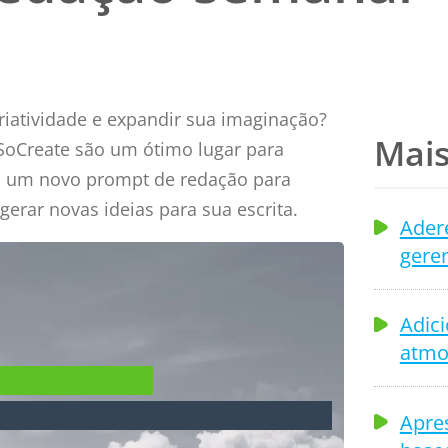
riatividade e expandir sua imaginação?
Mais
SoCreate são um ótimo lugar para
 um novo prompt de redação para
 gerar novas ideias para sua escrita.
Adere
geren
Adic
atmo
o SoCreate
Apres
 semanal de redação