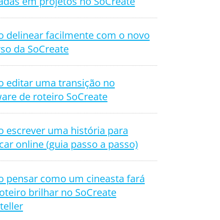
adas em projetos no SoCreate
 delinear facilmente com o novo
rso da SoCreate
 editar uma transição no
are de roteiro SoCreate
 escrever uma história para
car online (guia passo a passo)
 pensar como um cineasta fará
oteiro brilhar no SoCreate
teller