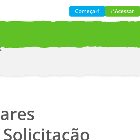
Começar!
Acessar
2
w!
wares
Solicitação