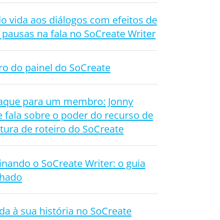
o vida aos diálogos com efeitos de
 pausas na fala no SoCreate Writer
ro do painel do SoCreate
aque para um membro: Jonny
 fala sobre o poder do recurso de
tura de roteiro do SoCreate
nando o SoCreate Writer: o guia
lhado
da à sua história no SoCreate