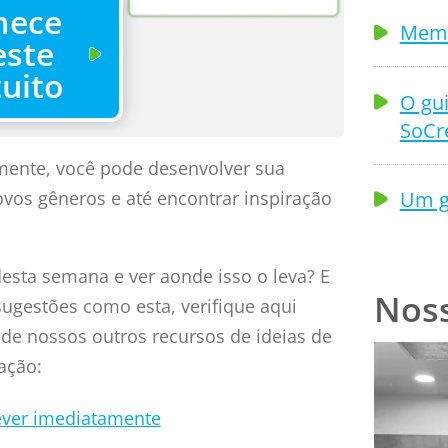
mece
Memb
este
tuito
O gui
SoCr
rmente, você pode desenvolver sua
Um g
ovos gêneros e até encontrar inspiração
desta semana e ver aonde isso o leva? E
Nos
sugestões como esta, verifique aqui
de nossos outros recursos de ideias de
ação:
rever imediatamente