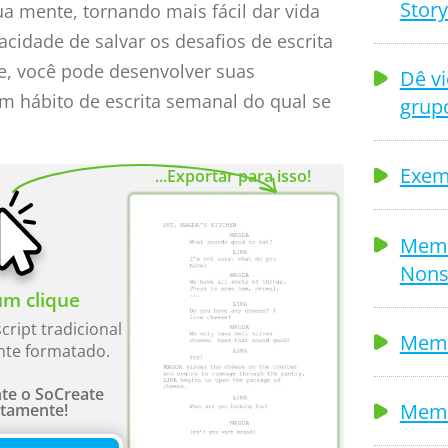
Story
a mente, tornando mais fácil dar vida
acidade de salvar os desafios de escrita
de, você pode desenvolver suas
Dê v
um hábito de escrita semanal do qual se
grup
Exem
...Exportar para isso!
Memb
Nons
m clique
cript tradicional
Memb
nte formatado.
te o SoCreate
Memb
itamente!