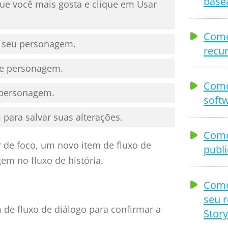
base
ue você mais gosta e clique em Usar
Como
 seu personagem.
recu
de personagem.
Como
 personagem.
softw
para salvar suas alterações.
Como
 de foco, um novo item de fluxo de
publi
em no fluxo de história.
Como
seu r
 de fluxo de diálogo para confirmar a
Story