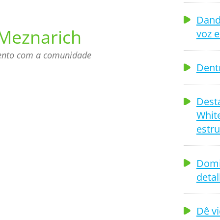
Dand
Meznarich
voz e
mento com a comunidade
Dent
Dest
White
estru
Domi
deta
Dê vi