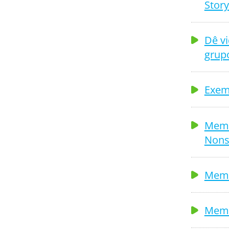
Story
Dê v
grup
Exem
Memb
Nons
Memb
Memb