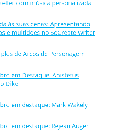
teller com música personalizada
ida às suas cenas: Apresentando
os e multidões no SoCreate Writer
plos de Arcos de Personagem
ro em Destaque: Anistetus
o Dike
ro em destaque: Mark Wakely
ro em destaque: Réjean Auger