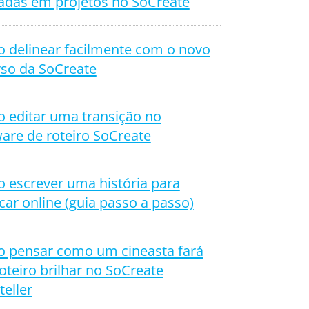
adas em projetos no SoCreate
 delinear facilmente com o novo
rso da SoCreate
 editar uma transição no
are de roteiro SoCreate
 escrever uma história para
car online (guia passo a passo)
 pensar como um cineasta fará
oteiro brilhar no SoCreate
teller