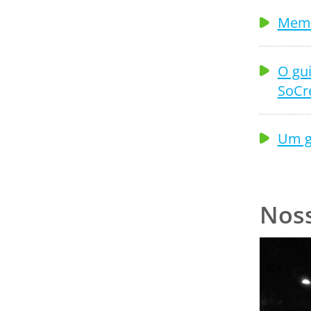
Memb
O gui
SoCr
Um g
Nos