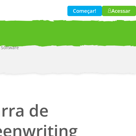
Começar!
Acessar
 Software
w!
rra de
eenwriting