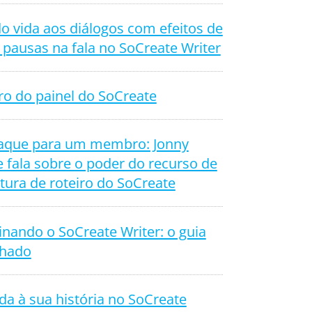
o vida aos diálogos com efeitos de
 pausas na fala no SoCreate Writer
ro do painel do SoCreate
aque para um membro: Jonny
 fala sobre o poder do recurso de
tura de roteiro do SoCreate
nando o SoCreate Writer: o guia
lhado
da à sua história no SoCreate