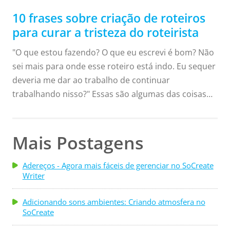
10 frases sobre criação de roteiros
para curar a tristeza do roteirista
"O que estou fazendo? O que eu escrevi é bom? Não
sei mais para onde esse roteiro está indo. Eu sequer
deveria me dar ao trabalho de continuar
trabalhando nisso?" Essas são algumas das coisas
em que penso quando estou com a chamada
tristeza do roteirista. Como escritores, todos nós
desanimamos algumas vezes. Escrever pode ser um
Mais Postagens
trabalho incrivelmente solitário, e pode ser difícil se
manter animado ou até mesmo motivado para
Adereços - Agora mais fáceis de gerenciar no SoCreate
Writer
continuar falando sobre o que estamos trabalhando
atualmente. Quando você se sente desanimado com
Adicionando sons ambientes: Criando atmosfera no
sua escrita, alguns conselhos de outros...
SoCreate