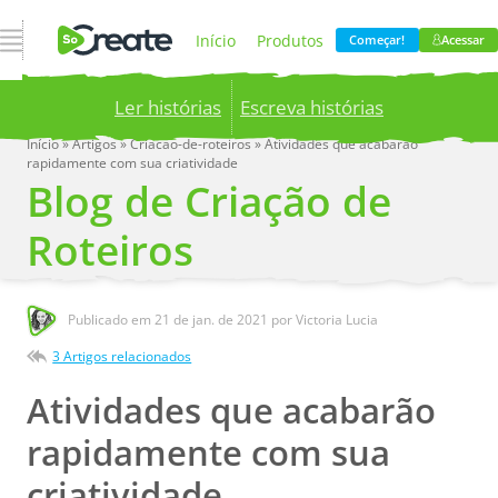
Abrir Navegação
Início
Produtos
Começar!
Acessar
Ler histórias
Escreva histórias
Preços
Blog
Início
»
Artigos
»
Criacao-de-roteiros
»
Atividades que acabarão
rapidamente com sua criatividade
Publish your stories to a global audience.
Try it
Blog de Criação de
now!
Empresa
Roteiros
Publicado em
21 de jan. de 2021
por Victoria Lucia
3 Artigos relacionados
Atividades que acabarão
rapidamente com sua
criatividade