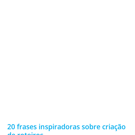
não está sozinho! Escritores do mundo inteiro são
SOBRE CRI
frases inspiradoras
assolados pelo bloqueio de escritor diariamente,
mas é possível superar esses sentimentos de vazio e
continuar em frente! Confira 10 das nossas dicas
favoritas para retomar sua ...
de roteiros
20 frases inspiradoras sobre criação
de roteiros