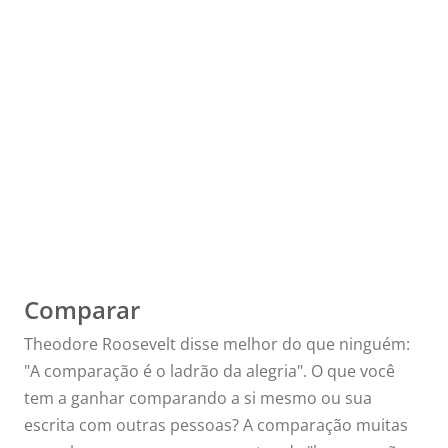
Atividades
que
acabarão
rapidament
Comparar
Theodore Roosevelt disse melhor do que ninguém:
com sua
"A comparação é o ladrão da alegria". O que você
tem a ganhar comparando a si mesmo ou sua
escrita com outras pessoas? A comparação muitas