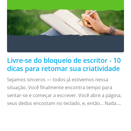
Livre-se do bloqueio de
escritor!
10 dicas para retomar sua criatividade
Livre-se do bloqueio de escritor - 10
dicas para retomar sua criatividade
Sejamos sinceros — todos já estivemos nessa
situação. Você finalmente encontra tempo para
sentar-se e começar a escrever. Você abre a página,
seus dedos encostam no teclado, e, então... Nada.
Nenhuma ideia criativa vem à mente. O terrível
bloqueio de escritor retornou mais uma vez, e você
20
está empacado. É importante lembrar-se disto: você