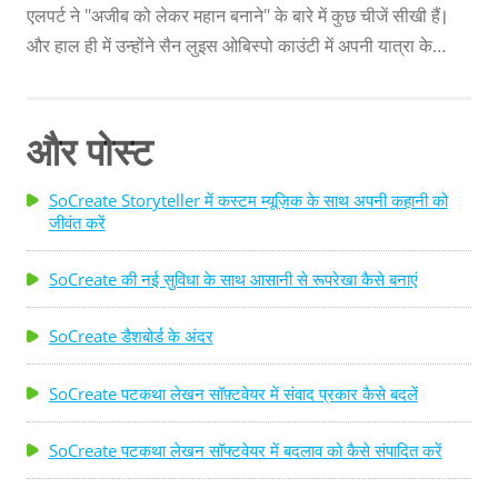
एलपर्ट ने "अजीब को लेकर महान बनाने" के बारे में कुछ चीजें सीखी हैं।
और हाल ही में उन्होंने सैन लुइस ओबिस्पो काउंटी में अपनी यात्रा के
दौरान इसी शीर्षक वाली एक शाम में इन सीखों को साझा किया। यह
कार्यक्रम पेसो रॉबल्स में स्टूडियोज ऑन द पार्क में क्रिएटिव चैट्स की
एक श्रृंखला में पहला था। जहाँ एलपर्ट को मुख्य रूप से द वाकिंग डेड
और पोस्ट
श्रृंखला के लिए जाना जाता है, वहीं उन्होंने बीबीसी के डर्क जेंटलीज
होलिस्टिक डिटेक्टिव एजेंसी, और जेसी ईसेनबर्ग और क्रिस्टन स्टीवर्ट
SoCreate Storyteller में कस्टम म्यूज़िक के साथ अपनी कहानी को
जीवंत करें
अभिनीत अमेरिकन अल्ट्रा के निर्माण में भी सफलता हासिल की है। वह
हार्वर्ड और एनवाईयू लॉ स्कूल के ...
SoCreate की नई सुविधा के साथ आसानी से रूपरेखा कैसे बनाएं
SoCreate डैशबोर्ड के अंदर
SoCreate पटकथा लेखन सॉफ़्टवेयर में संवाद प्रकार कैसे बदलें
SoCreate पटकथा लेखन सॉफ्टवेयर में बदलाव को कैसे संपादित करें