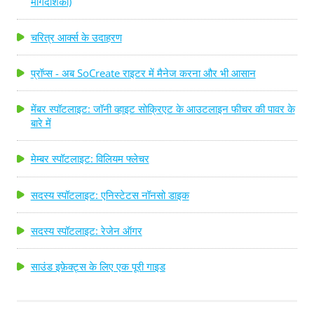
मार्गदर्शिका)
चरित्र आर्क्स के उदाहरण
प्रॉप्स - अब SoCreate राइटर में मैनेज करना और भी आसान
मेंबर स्पॉटलाइट: जॉनी व्हाइट सोक्रिएट के आउटलाइन फीचर की पावर के
बारे में
मेम्बर स्पॉटलाइट: विलियम फ्लेचर
सदस्य स्पॉटलाइट: एनिस्टेटस नॉनसो डाइक
सदस्य स्पॉटलाइट: रेजेन ऑगर
साउंड इफ़ेक्ट्स के लिए एक पूरी गाइड