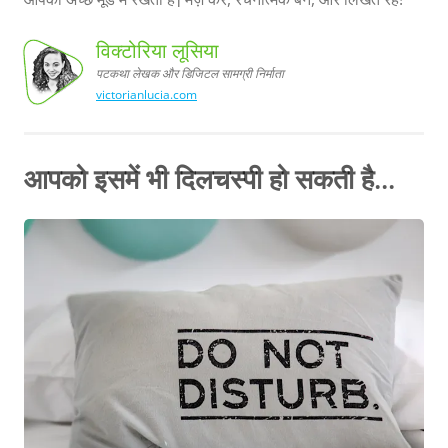
विक्टोरिया लूसिया
पटकथा लेखक और डिजिटल सामग्री निर्माता
victorianlucia.com
विक्टोरिया
लूसिया,
पटकथा
लेखक और डिजिटल
सामग्री
निर्माता
आपको इसमें भी दिलचस्पी हो सकती है...