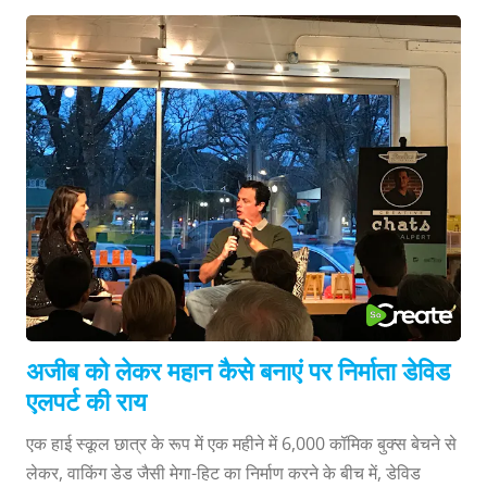
नीचे साक्षात्कार से लिखने के लिए प्रेरणादायक अनमोल वचन पढ़ें या पांच
मिनट समय निकालकर वीडियो साक्षात्कार देखें। इस चर्चा में अलग-अलग
पृष्ठभूमियों से आने वाले हमारे कुछ पसंदीदा लेखक मौजूद थे। जोनाथन
मैबरी न्यूयॉर्क टाइम्स के बेस्टसेलिंग सस्पेंस लेखक, कॉमिक बुक लेखक,
नाटककार और शिक्षक हैं। मैबेरी की बेहद लोकप्रिय कॉमिक सीरीज़ पर
आधारित नेटफ्लिक्स की सीरीज़ "वी-वॉर्स" 2019 में आयी थी। जीन वी.
बोवेरमन पटकथा लेखिका, पाइपलाइन आर्टिस्ट्स की प्रमुख संपादिका...
अजीब को लेकर महान कैसे बनाएं पर निर्माता डेविड
एलपर्ट की राय
एक हाई स्कूल छात्र के रूप में एक महीने में 6,000 कॉमिक बुक्स बेचने से
लेकर, वाकिंग डेड जैसी मेगा-हिट का निर्माण करने के बीच में, डेविड