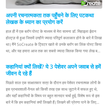
अपनी रचनात्मकता तक पहुँचने के लिए पटकथा
लेखक के ध्यान का प्रयोग करें
हाल ही में एक ब्लॉग पोस्ट के माध्यम से मेरा सामना डॉ. मिहाइला ईवान
होल्ट्ज़ से हुआ जिसमें उन्होंने ज्यादा परिपूर्ण कलाकार होने के बारे में लिखा
था। मैंने SoCreate के ट्विटर खाते से उनके ब्लॉग का लिंक पोस्ट किया
था, और यह हमारा आज तक का सबसे ज्यादा क्लिक किया गया लेख बना
हुआ है। फिल्म, टीवी, और प्रदर्शन एवं फाइन आर्ट्स से संबंधित लोगों का
इलाज करने में विशेषज्ञ होने के नाते, उनके पास रचनात्मक अवरोधों को
कहानियां क्यों लिखें? ये 3 पेशेवर अपने जवाब से हमें
पार करने के संबंध में हमारे लिए एक विशेष दृष्टिकोण था। उनका तरीका
जीवन दे रहे हैं
ऐसा नहीं था जिसे मैंने पहले कभी किसी पटकथा लेखन ब्लॉग पर देखा हो,
पिछले साल एक साक्षात्कार सत्र के दौरान हम पेशेवर रचनात्मक लोगों के
जो ज्यादातर कैसे करें के निर्देशों, पेशेवर लोगों के साथ साक्षात्कारों और
इस प्रभावशाली-पैनल को किसी तरह एक साथ जुटाने में सफल हुए थे,
फॉर्मेटिंग के नियमों पर आधारित होते हैं। यह उससे भी ज्यादा गहराई में
और यहाँ कहानियों के विषय पर बहुत शानदार चर्चा हुई, विशेष रूप से इस
जाता है, और मुझे पता था कि मैं ...
बारे में कि हम कहानियां क्यों लिखते हैं। लिखने की प्रेरणा पाने के लिए