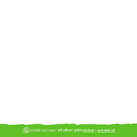
(जल्द ही आने वाला है!)। फिर, जब
हॉलीवुड दस्तक देता है, तो एक
क्लिक में इसे पारंपरिक मूवी या टीवी
स्क्रिप्ट में एक्सपोर्ट करें।
निशुल्क
आजमाइश
शुरु करें
अब उपलब्ध है!
स्टेप 1
©2026 SoCreate. सभी अधिकार सुरक्षित।
गोपनीयता
|
हमसे संपर्क करें