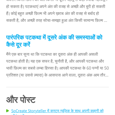
हो सकता है। पटकथाएं अपने अंत की वजह से अच्छी और बुरी हो सकती
हैं। कोई बहुत अच्छी फ़िल्म भी अपने ख़राब अंत की वजह से बर्बाद हो
सकती है, और अच्छी तरह सोचा-समझा हुआ अंत किसी सामान्य फ़िल्म को
भी बेहतरीन बना सकता है। अगर आप अपनी पटकथा का अंत अच्छा नहीं
रखते तो आपके मज़बूत हुक और हैरानी भरे मोड़ सब भुला दिए जायेंगे, तो
पारंपरिक पटकथा में दूसरे अंक की समस्याओं को
यहाँ आपके लिए कुछ उपाय दिए गए हैं जो आपकी पटकथा को अच्छी जगह
कैसे दूर करें
पर ख़त्म करने में मदद करेंगे! अपनी पटकथा का सबसे अच्छा अंत लिखने
मैंने एक बार सुना था कि पटकथा का दूसरा अंक ही आपकी असली
के लिए चरण 1: चीज़ों की अच्छी...
पटकथा होती है। यह एक सफर है, चुनौती है, और आपकी पटकथा और
भावी फ़िल्म का सबसे लम्बा हिस्सा है। आपकी पटकथा के 60 पन्नों या 50
प्रतिशत (या उससे ज़्यादा) के आसपास आने वाला, दूसरा अंक आम तौर
पर, आपके किरदार और आपके लिए, सबसे मुश्किल हिस्सा होता है। और
इसका मतलब है कि यही वो जगह है जहाँ चीज़ें गलत दिशा में जा सकती हैं।
समय के साथ मैंने कुछ उपाय सीखे हैं, जिन्हें आपके साथ शेयर करके मुझे
और पोस्ट
ख़ुशी होगी ताकि आप उस स्थिति से बच सकें जिसे अक्सर "दूसरे अंक के
दबाव" के रूप में जाना जाता है...
SoCreate Storyteller में कस्टम म्यूज़िक के साथ अपनी कहानी को