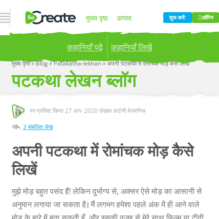
नेविगेशन खोलें
मुख्य पृष्ठ
उत्पाद
शुरू करें!
लॉगिन
कहानियाँ पढ़ें
कहानियाँ लिखें
मूल्य निर्धारण
ब्लॉग
कंपनी
मुख्य पृष्ठ
»
Blog
»
Patakatha-lekhan
»
अपनी पटकथा में रोमांचक मोड़ कैसे लिखें
पटकथा लेखन ब्लॉग
Publish your stories to a global audience.
Try it
now!
पर प्रविष्ट किया
27 अग॰ 2020
लेखक कर्टनी मेजरनिच
3 संबंधित लेख
अपनी पटकथा में रोमांचक मोड़ कैसे
लिखें
मुझे मोड़ बहुत पसंद हैं! लेकिन दुर्भाग्य से, अक्सर ऐसे मोड़ का आसानी से
अनुमान लगाया जा सकता है। मैं लगभग हमेशा पहले अंक में ही आने वाले
मोड़ के बारे में बता सकती हूँ, और इसकी वजह से मेरे साथ फ़िल्म या टीवी