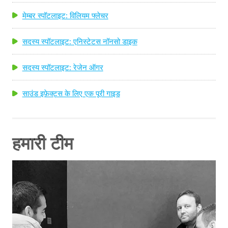
मेम्बर स्पॉटलाइट: विलियम फ्लेचर
सदस्य स्पॉटलाइट: एनिस्टेटस नॉनसो डाइक
सदस्य स्पॉटलाइट: रेजेन ऑगर
साउंड इफ़ेक्ट्स के लिए एक पूरी गाइड
हमारी टीम