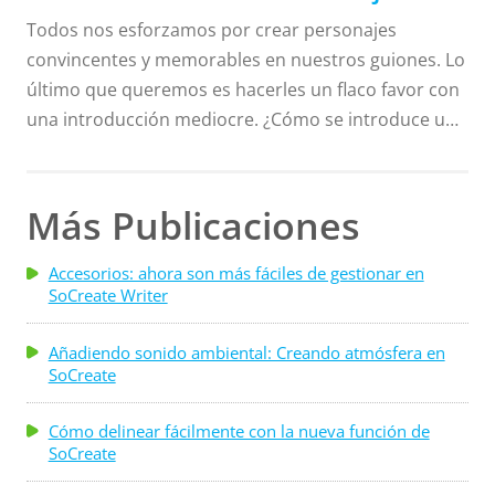
Todos nos esforzamos por crear personajes
convincentes y memorables en nuestros guiones. Lo
último que queremos es hacerles un flaco favor con
una introducción mediocre. ¿Cómo se introduce un
personaje? Hay que pensarlo bien. La introducción
de un personaje es la oportunidad de establecer el
tono y comprender la importancia de esa persona
Más Publicaciones
para la historia, por lo que hay que escribirla de
forma consciente. Sigue leyendo para saber cómo
Accesorios: ahora son más fáciles de gestionar en
SoCreate Writer
puedes presentar a un personaje en función de su
propósito en la historia. La presentación de un
Añadiendo sonido ambiental: Creando atmósfera en
personaje principal suele incluir lo básico: nombre . .
SoCreate
.
Cómo delinear fácilmente con la nueva función de
SoCreate