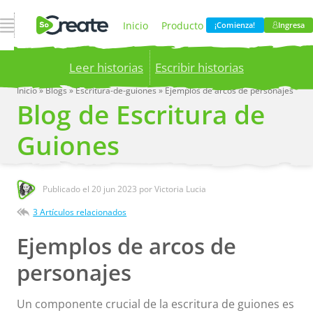
Abrir navegación
Inicio
Producto
¡Comienza!
Ingresa
Leer historias
Escribir historias
Precios
Blog
Inicio
»
Blogs
»
Escritura-de-guiones
»
Ejemplos de arcos de personajes
Blog de Escritura de
Publish your stories to a global audience.
Try it
now!
Compania
Guiones
Publicado el
20 jun 2023
por Victoria Lucia
3 Artículos relacionados
Ejemplos de arcos de
personajes
Un componente crucial de la escritura de guiones es