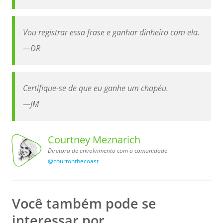
Vou registrar essa frase e ganhar dinheiro com ela.
—
DR
Certifique-se de que eu ganhe um chapéu.
—
JM
Courtney Meznarich
Diretora de envolvimento com a comunidade
@courtonthecoast
a comunidade
de envolvimento
Courtney
Meznarich,
Diretora
com
Você também pode se
interessar por…