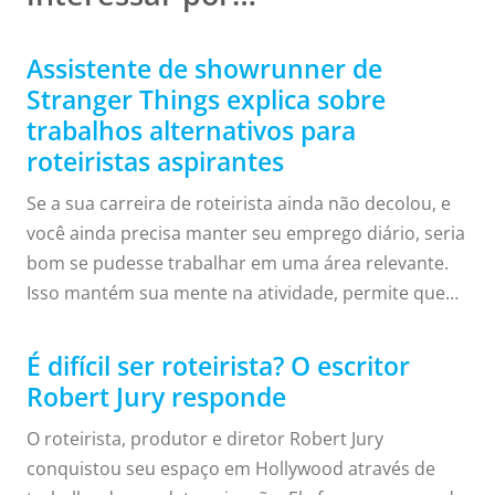
Assistente de showrunner de
Stranger Things explica sobre
trabalhos alternativos para
roteiristas aspirantes
Se a sua carreira de roteirista ainda não decolou, e
você ainda precisa manter seu emprego diário, seria
bom se pudesse trabalhar em uma área relevante.
Isso mantém sua mente na atividade, permite que
você crie conexões com pessoas afins e aprenda
mais sobre o negócio de filmes e televisão. Pegue
É difícil ser roteirista? O escritor
Caitlin Schneiderhan, por exemplo. Ela é uma
Robert Jury responde
roteirista com muitas distinções, incluindo a
O roteirista, produtor e diretor Robert Jury
nomeação como um dos 25 principais roteiristas da
conquistou seu espaço em Hollywood através de
revista MovieMaker. Seus roteiros participaram de