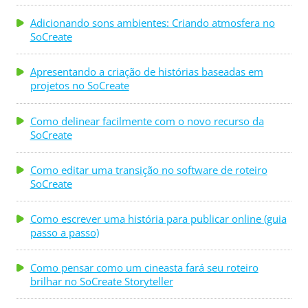
quem são os agentes deles. Talvez, encontre-os em
Adicionando sons ambientes: Criando atmosfera no
alguma conferência. Fale com eles e veja ...
SoCreate
Apresentando a criação de histórias baseadas em
projetos no SoCreate
Como delinear facilmente com o novo recurso da
SoCreate
Como editar uma transição no software de roteiro
SoCreate
Como escrever uma história para publicar online (guia
passo a passo)
Como pensar como um cineasta fará seu roteiro
brilhar no SoCreate Storyteller