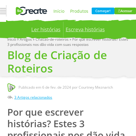
Abrir Navegação
Início
Produtos
Começar!
Acessar
Ler histórias
Escreva histórias
Preços
Blog
Início
»
Artigos
»
Criacao-de-roteiros
»
Por que escrever histórias? Estes
3 profissionais nos dão vida com suas respostas
Publish your stories to a global audience.
Try it
Blog de Criação de
now!
Empresa
Roteiros
Publicado em
6 de fev. de 2024
por Courtney Meznarich
3 Artigos relacionados
Por que escrever
histórias? Estes 3
profissionais nos dão vida