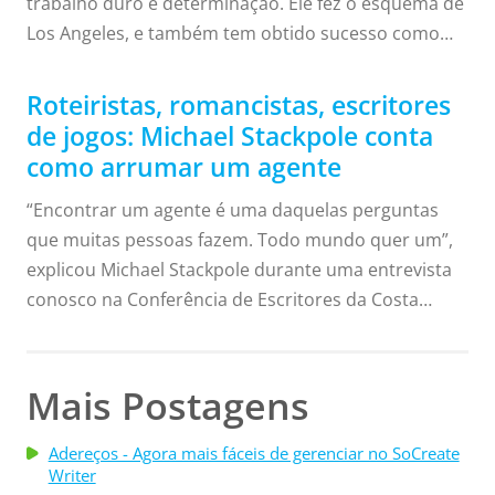
trabalho duro e determinação. Ele fez o esquema de
concursos como o AMC One Hour do Festival de
Los Angeles, e também tem obtido sucesso como
Cinema de Austin, Concurso de Roteiros ...
escritor em sua atual casa em Iowa City, Iowa. Ao
longo de algumas décadas, Jury aprendeu que não
Roteiristas, romancistas, escritores
há substituto para a perseverança e a paixão. Jury
de jogos: Michael Stackpole conta
começou sua carreira como leitor de roteiros, fez
como arrumar um agente
estágio na Warner Bros. Pictures e trabalhou na
“Encontrar um agente é uma daquelas perguntas
Touchstone Pictures Company. “Antigamente, eu
que muitas pessoas fazem. Todo mundo quer um”,
levava para casa uma dúzia ou mais de roteiros
explicou Michael Stackpole durante uma entrevista
fisicamente, e comecei a observar ...
conosco na Conferência de Escritores da Costa
Central. Escritor, designer de jogos, podcaster e
palestrante frequente de conferências, Stackpole
tinha uma resposta pronta. Depois de concluir algo,
Mais Postagens
distribua-o para alguns amigos. Faça com que eles
escrevam dois ou três autores que acham parecidos
Adereços - Agora mais fáceis de gerenciar no SoCreate
Writer
com seu estilo. Pesquise esses autores. Descubra