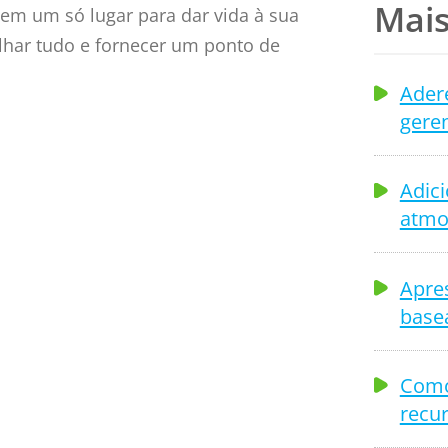
Mais
em um só lugar para dar vida à sua
talhar tudo e fornecer um ponto de
Adere
geren
Adic
atmo
do painel
Apres
base
Create
Como
recu