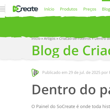
Abrir Navegação
Início
Produtos
Preços
Blo
Início
»
Artigos
»
Criacao-de-roteiros
»
Dentro d
P
Blog de Cria
Publicado em
29 de jul. de 2025
por 
Dentro do p
O Painel do SoCreate é onde toda his