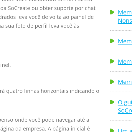
 da SoCreate ou obter suporte por chat
Memb
ados leva você de volta ao painel de
Nons
na sua foto de perfil leva você às
Memb
Memb
inel.
Memb
á quatro linhas horizontais indicando o
O gui
SoCr
penso onde você pode navegar até a
página da empresa. A página inicial é
Um g