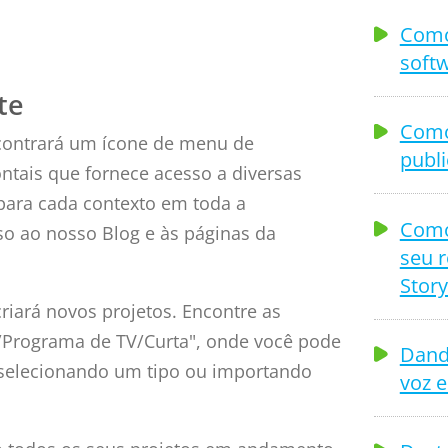
Como
softw
te
Como
contrará um ícone de menu de
publi
tais que fornece acesso a diversas
para cada contexto em toda a
Como
so ao nosso Blog e às páginas da
seu r
Story
riará novos projetos. Encontre as
/Programa de TV/Curta", onde você pode
Dand
 selecionando um tipo ou importando
voz e