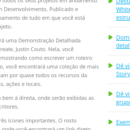
ão todos os seus projetos em andamento.
Dest
White
Em Desenvolvimento, Publicado e
estru
nhamento de tudo em que você está
jeto.
Domi
verá uma Demonstração Detalhada
deta
eate, Justin Couto. Nela, você
o mostrando como escrever um roteiro
Dê vi
xo, você encontrará uma coleção de mais
Story
uiam por quase todos os recursos da
, ações e locais.
Dê v
a bem à direita, onde serão exibidas as
grup
ritores.
três ícones importantes. O rosto
Exem
, onde você encontrará um link direto