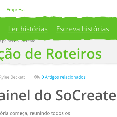
g
Empresa
Ler histórias
Escreva histórias
o painel do SoCreate
ublish your stories to a global audience.
Try it no
ção de Roteiros
Rylee Beckett
0 Artigos relacionados
ainel do SoCreate
tória começa, reunindo todos os