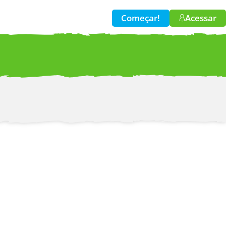
Começar!
Acessar
w!