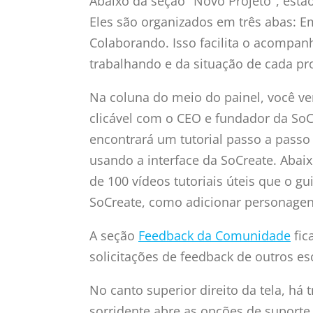
Abaixo da seção "Novo Projeto", est
Eles são organizados em três abas: 
Colaborando. Isso facilita o acompa
trabalhando e da situação de cada pro
Na coluna do meio do painel, você 
clicável com o CEO e fundador da SoCr
encontrará um tutorial passo a pass
usando a interface da SoCreate. Abai
de 100 vídeos tutoriais úteis que o g
SoCreate, como adicionar personagens
A seção
Feedback da Comunidade
fic
solicitações de feedback de outros esc
No canto superior direito da tela, há 
sorridente abre as opções de suporte